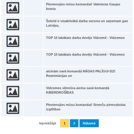
Pievienojies mūsu komandai! Valmieras Gaujas
krasta
Šobrīd ir visaktīvākā darba sezona un saņemam gan
Latvijas,
TOP 10 labākais darba devējs Vidzemē - Vidzemes
TOP 10 labākais darba devējs Vidzemē - Vidzemes
aicinām savā komandā MĀSAS PALĪGU/-DZI
Reanimācijas un
Vidzemes slimnīca aicina savā komandā
KIBERDROŠĪBAS
Pievienojies mūsu komandai! Strenču pirmsskolas
izglītības
Iepriekšējā
1
2
Nākamā