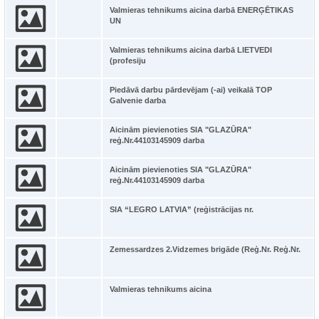
Valmieras tehnikums aicina darbā ENERĢĒTIKAS
UN
Valmieras tehnikums aicina darbā LIETVEDI
(profesiju
Piedāvā darbu pārdevējam (-ai) veikalā TOP
Galvenie darba
Aicinām pievienoties SIA "GLAZŪRA"
reģ.Nr.44103145909 darba
Aicinām pievienoties SIA "GLAZŪRA"
reģ.Nr.44103145909 darba
SIA “LEGRO LATVIA” (reģistrācijas nr.
Zemessardzes 2.Vidzemes brigāde (Reģ.Nr. Reģ.Nr.
Valmieras tehnikums aicina