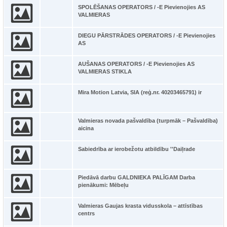
SPOLĒŠANAS OPERATORS / -E Pievienojies AS
VALMIERAS
DIEGU PĀRSTRĀDES OPERATORS / -E Pievienojies
AS
AUŠANAS OPERATORS / -E Pievienojies AS
VALMIERAS STIKLA
Mira Motion Latvia, SIA (reģ.nr. 40203465791) ir
Valmieras novada pašvaldība (turpmāk – Pašvaldība)
aicina
Sabiedrība ar ierobežotu atbildību ''Daiļrade
Piedāvā darbu GALDNIEKA PALĪGAM Darba
pienākumi: Mēbeļu
Valmieras Gaujas krasta vidusskola – attīstības
centrs