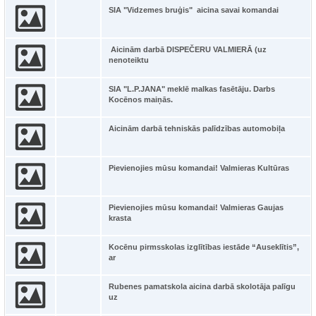
SIA "Vidzemes bruģis" aicina savai komandai
Aicinām darbā DISPEČERU VALMIERĀ (uz
nenoteiktu
SIA "L.P.JANA" meklē malkas fasētāju. Darbs
Kocēnos maiņās.
Aicinām darbā tehniskās palīdzības automobiļa
Pievienojies mūsu komandai! Valmieras Kultūras
Pievienojies mūsu komandai! Valmieras Gaujas
krasta
Kocēnu pirmsskolas izglītības iestāde “Auseklītis”,
ar
Rubenes pamatskola aicina darbā skolotāja palīgu
uz