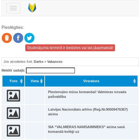
Pārslēgt
navigāciju
Pieslēgties:
Sludinājuma termiņš ir beidzies vai tas jāapmaksā!
Jūs atrodieties šeit:
Darbs
»
Vakances
Meklēt sadaļā:
Foto
Vieta
Virsraksts
Pievienojies mūsu komandai! Valmieras novada
pašvaldība
Latvijas Nacionālais arhīvs (Reģ.Nr.90009476367)
aicina
SIA “VALMIERAS NAMSAIMNIEKS” aicina savā
komandā kolēģi uz