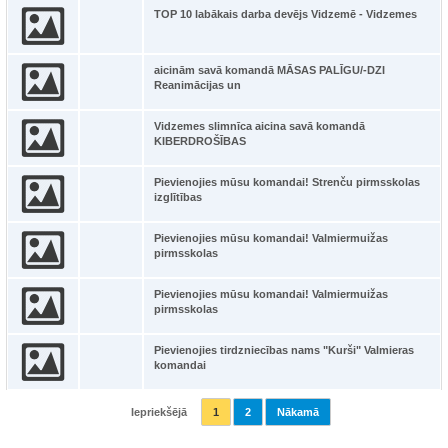
TOP 10 labākais darba devējs Vidzemē - Vidzemes
aicinām savā komandā MĀSAS PALĪGU/-DZI
Reanimācijas un
Vidzemes slimnīca aicina savā komandā
KIBERDROŠĪBAS
Pievienojies mūsu komandai! Strenču pirmsskolas
izglītības
Pievienojies mūsu komandai! Valmiermuižas
pirmsskolas
Pievienojies mūsu komandai! Valmiermuižas
pirmsskolas
Pievienojies tirdzniecības nams "Kurši" Valmieras
komandai
Iepriekšējā
1
2
Nākamā