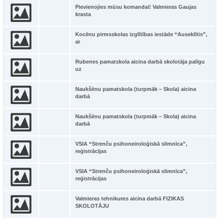
Pievienojies mūsu komandai! Valmieras Gaujas
krasta
Kocēnu pirmsskolas izglītības iestāde “Auseklītis”,
ar
Rubenes pamatskola aicina darbā skolotāja palīgu
uz
Naukšēnu pamatskola (turpmāk – Skola) aicina
darbā
Naukšēnu pamatskola (turpmāk – Skola) aicina
darbā
VSIA “Strenču psihoneiroloģiskā slimnīca”,
reģistrācijas
VSIA “Strenču psihoneiroloģiskā slimnīca”,
reģistrācijas
Valmieras tehnikums aicina darbā FIZIKAS
SKOLOTĀJU