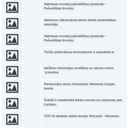
Valmieras novada pašvaldības (turpmāk –
Pašvaldība) Kocēnu
Valmieras sākumskola aicina darbā matemātikas
skolotāju
Valmieras novada pašvaldības (turpmāk –
Pašvaldība) Kocēnu
Tiešās pārdošanas konsultants/-e sadarbībā ar
Iekšlietu ministrijas veselības un sporta centrs
izsludina
Pievienojies mūsu komandai! Valmieras Gaujas
krasta
Šobrīd ir visaktīvākā darba sezona un saņemam gan
Latvijas,
TOP 10 labākais darba devējs Vidzemē - Vidzemes