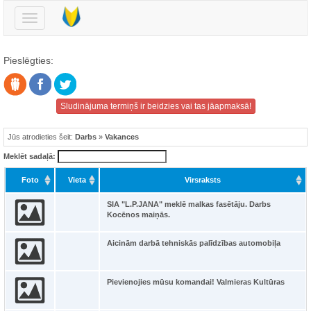
Pārslēgt
navigāciju
Pieslēgties:
Sludinājuma termiņš ir beidzies vai tas jāapmaksā!
Jūs atrodieties šeit:
Darbs
»
Vakances
Meklēt sadaļā:
Foto
Vieta
Virsraksts
SIA "L.P.JANA" meklē malkas fasētāju. Darbs
Kocēnos maiņās.
Aicinām darbā tehniskās palīdzības automobiļa
Pievienojies mūsu komandai! Valmieras Kultūras