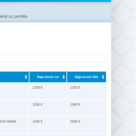
kaļ uz portālu
Alga bruto no
Alga bruto līdz
1258 €
1310 €
1030 €
1090 €
MIERAS NAMS
1290 €
1595 €