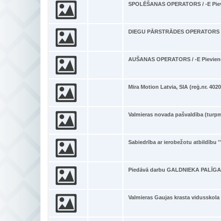
SPOLĒŠANAS OPERATORS / -E Piev
DIEGU PĀRSTRĀDES OPERATORS / -
AUŠANAS OPERATORS / -E Pievien
Mira Motion Latvia, SIA (reģ.nr. 402
Valmieras novada pašvaldība (turpm
Sabiedrība ar ierobežotu atbildību '
Piedāvā darbu GALDNIEKA PALĪGA
Valmieras Gaujas krasta vidusskola –