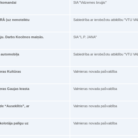
i komandai
SIA "Vidzemes bruģis"
Ā (uz nenoteiktu
Sabiedrība ar ierobežotu atbildību "VTU 
āju. Darbs Kocēnos maiņās.
SIA "L.P. JANA"
s automobiļa
Sabiedrība ar ierobežotu atbildību "VTU 
eras Kultūras
Valmieras novada pašvaldība
eras Gaujas krasta
Valmieras novada pašvaldība
de “Auseklītis”, ar
Valmieras novada pašvaldība
olotāja palīgu uz
Valmieras novada pašvaldība