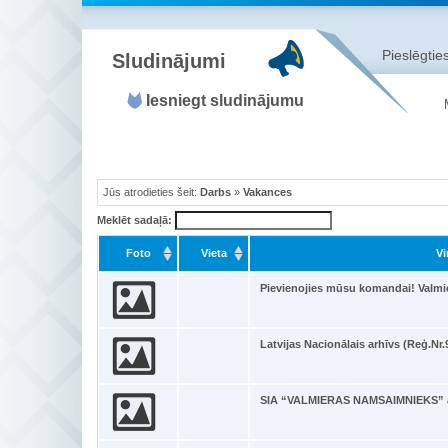
Pieslēgties
Sludinājumi
Iesniegt sludinājumu
Jūs atrodieties šeit:
Darbs
»
Vakances
Meklēt sadaļā:
Foto
Vieta
Vi
Pievienojies mūsu komandai! Valmi
Latvijas Nacionālais arhīvs (Reģ.Nr
SIA “VALMIERAS NAMSAIMNIEKS” ai