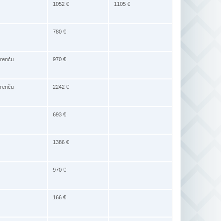
1052 €
1105 €
780 €
trenču
970 €
trenču
2242 €
693 €
1386 €
970 €
166 €