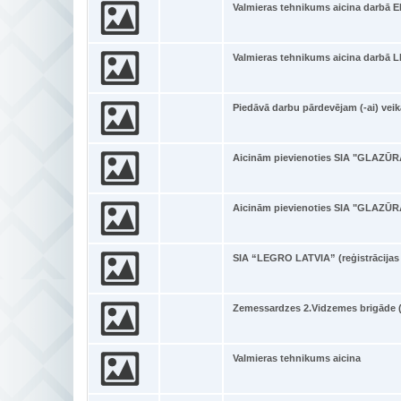
Valmieras tehnikums aicina darb
Valmieras tehnikums aicina darbā L
Piedāvā darbu pārdevējam (-ai) vei
Aicinām pievienoties SIA "GLAZŪRA
Aicinām pievienoties SIA "GLAZŪRA
SIA “LEGRO LATVIA” (reģistrācijas 
Zemessardzes 2.Vidzemes brigāde (
Valmieras tehnikums aicina