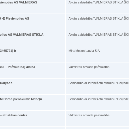
ienojies AS VALMIERAS
Akciju sabiedrība "VALMIERAS STIKLA ŠĶ
E Pievienojies AS
Akciju sabiedrība "VALMIERAS STIKLA ŠĶ
ojies AS VALMIERAS STIKLA
Akciju sabiedrība "VALMIERAS STIKLA ŠĶ
03465791) ir
Mira Motion Latvia SIA
āk – Pašvaldība) aicina
Valmieras novada pašvaldība
'Daiļrade
Sabiedrība ar ierobežotu atbildību "Daiļrad
M Darba pienākumi: Mēbeļu
Sabiedrība ar ierobežotu atbildību "Daiļrad
 attīstības centrs
Valmieras novada pašvaldība