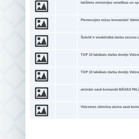
Iekšlietu ministrijas veselības un s
Pievienojies mūsu komandai! Valmi
Šobrīd ir visaktīvākā darba sezona
TOP 10 labākais darba devējs Vidz
TOP 10 labākais darba devējs Vidz
aicinām savā komandā MĀSAS PALĪ
Vidzemes slimnīca aicina savā k