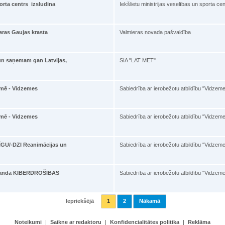
porta centrs izsludina
Iekšlietu ministrijas veselības un sporta cen
eras Gaujas krasta
Valmieras novada pašvaldība
 un saņemam gan Latvijas,
SIA "LAT MET"
emē - Vidzemes
Sabiedrība ar ierobežotu atbildību "Vidzem
emē - Vidzemes
Sabiedrība ar ierobežotu atbildību "Vidzem
GU/-DZI Reanimācijas un
Sabiedrība ar ierobežotu atbildību "Vidzem
omandā KIBERDROŠĪBAS
Sabiedrība ar ierobežotu atbildību "Vidzem
Iepriekšējā
1
2
Nākamā
Noteikumi
|
Saikne ar redaktoru
|
Konfidencialitātes politika
|
Reklāma