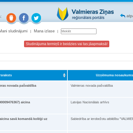
atpa
:
Mani sludinājumi
Mana izlase
Sludinājuma termiņš ir beidzies vai tas jāapmaksā!
rsraksts
Uzņēmuma nosaukums
eras novada pašvaldība
Valmieras novada pašvaldība
.90009476367) aicina
Latvijas Nacionālais arhīvs
cina savā komandā kolēģi uz
Sabiedrība ar ierobežotu atbildību "VAL