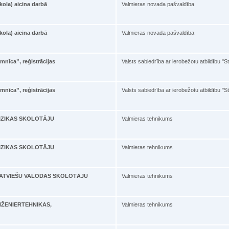
ola) aicina darbā
Valmieras novada pašvaldība
ola) aicina darbā
Valmieras novada pašvaldība
mnīca”, reģistrācijas
Valsts sabiedrība ar ierobežotu atbildību "S
mnīca”, reģistrācijas
Valsts sabiedrība ar ierobežotu atbildību "S
ā FIZIKAS SKOLOTĀJU
Valmieras tehnikums
ā FIZIKAS SKOLOTĀJU
Valmieras tehnikums
bā LATVIEŠU VALODAS SKOLOTĀJU
Valmieras tehnikums
 INŽENIERTEHNIKAS,
Valmieras tehnikums