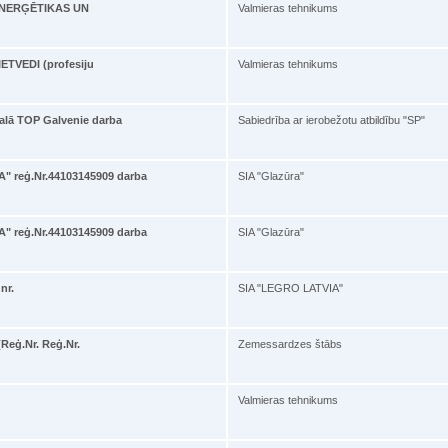
ā ENERĢĒTIKAS UN
Valmieras tehnikums
IETVEDI (profesiju
Valmieras tehnikums
kalā TOP Galvenie darba
Sabiedrība ar ierobežotu atbildību "SP"
" reģ.Nr.44103145909 darba
SIA "Glazūra"
" reģ.Nr.44103145909 darba
SIA "Glazūra"
nr.
SIA "LEGRO LATVIA"
Reģ.Nr. Reģ.Nr.
Zemessardzes štābs
Valmieras tehnikums