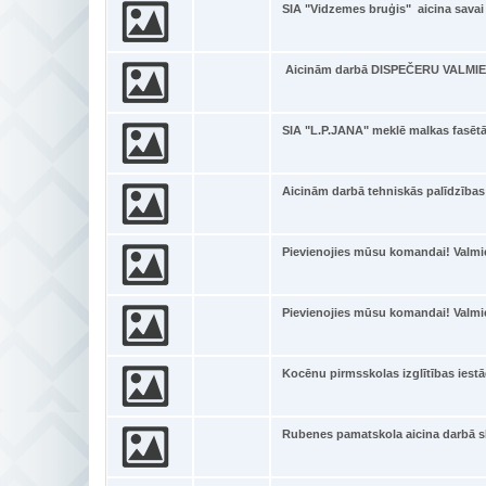
SIA "Vidzemes bruģis" aicina sava
Aicinām darbā DISPEČERU VALMIER
SIA "L.P.JANA" meklē malkas fasēt
Aicinām darbā tehniskās palīdzība
Pievienojies mūsu komandai! Valmi
Pievienojies mūsu komandai! Valmi
Kocēnu pirmsskolas izglītības iestā
Rubenes pamatskola aicina darbā sk