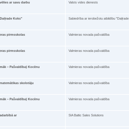
vēlies ar savu darbu
Valsts vides dienests
"Daiļrade Koks"
Sabiedrība ar ierobežotu atbildību "Daiļrad
eras pirmsskolas
Valmieras novada pašvaldība
eras pirmsskolas
Valmieras novada pašvaldība
pmāk – Pašvaldība) Kocēnu
Valmieras novada pašvaldība
 matemātikas skolotāju
Valmieras novada pašvaldība
pmāk – Pašvaldība) Kocēnu
Valmieras novada pašvaldība
adarbībā ar
SIA Baltic Sales Solutions