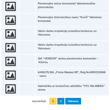
Pievienojies mūsu komandai! Valmiermuižas
pirmsskolas
Pievienojies tirdzniecības nams "Kurši" Valmieras
komandai
Valsts darba inspekcija izsludina konkursu uz
Vidzemes
Valsts darba inspekcija izsludina konkursu uz
Vidzemes
SIA “VENDOR” aicina pievienoties komandai –
Klientu
&#65279;SIA „Firma Madara 89”, Reģ.Nr.40003115846
- viens
Sabiedrība ar ierobežotu atbildību "VTU VALMIERA"
aicina
Iepriekšējā
1
2
Nākamā