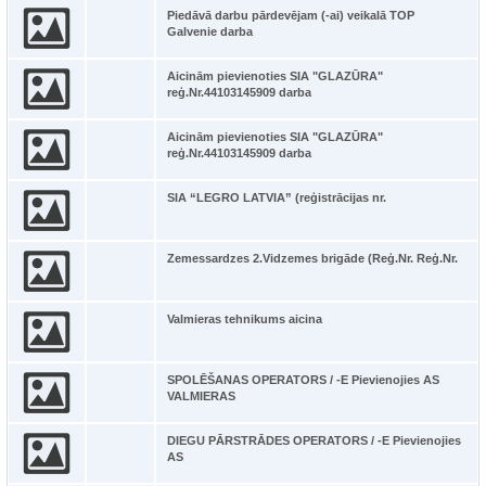
Piedāvā darbu pārdevējam (-ai) veikalā TOP
Galvenie darba
Aicinām pievienoties SIA "GLAZŪRA"
reģ.Nr.44103145909 darba
Aicinām pievienoties SIA "GLAZŪRA"
reģ.Nr.44103145909 darba
SIA “LEGRO LATVIA” (reģistrācijas nr.
Zemessardzes 2.Vidzemes brigāde (Reģ.Nr. Reģ.Nr.
Valmieras tehnikums aicina
SPOLĒŠANAS OPERATORS / -E Pievienojies AS
VALMIERAS
DIEGU PĀRSTRĀDES OPERATORS / -E Pievienojies
AS