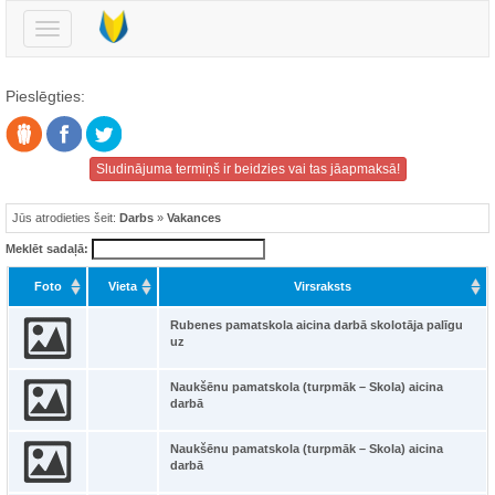
Pārslēgt
navigāciju
Pieslēgties:
Sludinājuma termiņš ir beidzies vai tas jāapmaksā!
Jūs atrodieties šeit:
Darbs
»
Vakances
Meklēt sadaļā:
Foto
Vieta
Virsraksts
Rubenes pamatskola aicina darbā skolotāja palīgu
uz
Naukšēnu pamatskola (turpmāk – Skola) aicina
darbā
Naukšēnu pamatskola (turpmāk – Skola) aicina
darbā