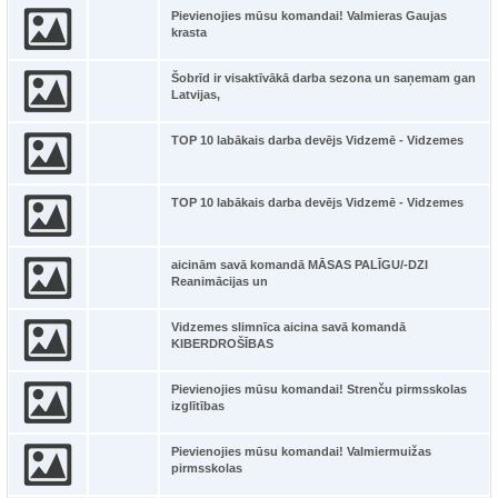
Pievienojies mūsu komandai! Valmieras Gaujas
krasta
Šobrīd ir visaktīvākā darba sezona un saņemam gan
Latvijas,
TOP 10 labākais darba devējs Vidzemē - Vidzemes
TOP 10 labākais darba devējs Vidzemē - Vidzemes
aicinām savā komandā MĀSAS PALĪGU/-DZI
Reanimācijas un
Vidzemes slimnīca aicina savā komandā
KIBERDROŠĪBAS
Pievienojies mūsu komandai! Strenču pirmsskolas
izglītības
Pievienojies mūsu komandai! Valmiermuižas
pirmsskolas