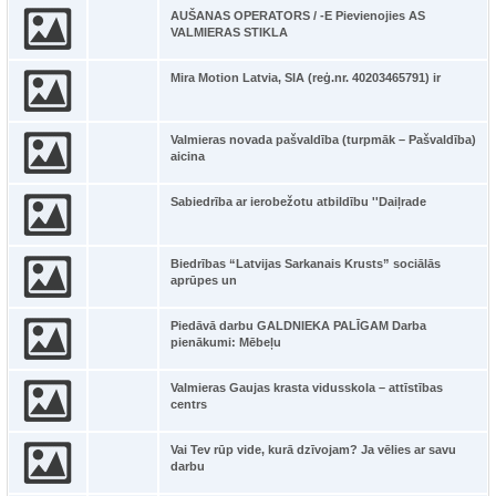
AUŠANAS OPERATORS / -E Pievienojies AS
VALMIERAS STIKLA
Mira Motion Latvia, SIA (reģ.nr. 40203465791) ir
Valmieras novada pašvaldība (turpmāk – Pašvaldība)
aicina
Sabiedrība ar ierobežotu atbildību ''Daiļrade
Biedrības “Latvijas Sarkanais Krusts” sociālās
aprūpes un
Piedāvā darbu GALDNIEKA PALĪGAM Darba
pienākumi: Mēbeļu
Valmieras Gaujas krasta vidusskola – attīstības
centrs
Vai Tev rūp vide, kurā dzīvojam? Ja vēlies ar savu
darbu