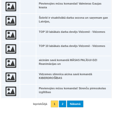
Pievienojies mūsu komandai! Valmieras Gaujas
krasta
Šobrīd ir visaktīvākā darba sezona un saņemam gan
Latvijas,
TOP 10 labākais darba devējs Vidzemē - Vidzemes
TOP 10 labākais darba devējs Vidzemē - Vidzemes
aicinām savā komandā MĀSAS PALĪGU/-DZI
Reanimācijas un
Vidzemes slimnīca aicina savā komandā
KIBERDROŠĪBAS
Pievienojies mūsu komandai! Strenču pirmsskolas
izglītības
Iepriekšējā
1
2
Nākamā