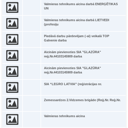
Valmieras tehnikums aicina darbā ENERĢĒTIKAS
UN
Valmieras tehnikums aicina darbā LIETVEDI
(profesiju
Piedāvā darbu pārdevējam (-ai) veikalā TOP
Galvenie darba
Aicinām pievienoties SIA "GLAZŪRA"
reģ.Nr.44103145909 darba
Aicinām pievienoties SIA "GLAZŪRA"
reģ.Nr.44103145909 darba
SIA “LEGRO LATVIA” (reģistrācijas nr.
Zemessardzes 2.Vidzemes brigāde (Reģ.Nr. Reģ.Nr.
Valmieras tehnikums aicina