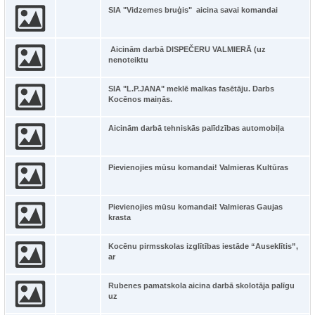
SIA "Vidzemes bruģis" aicina savai komandai
Aicinām darbā DISPEČERU VALMIERĀ (uz
nenoteiktu
SIA "L.P.JANA" meklē malkas fasētāju. Darbs
Kocēnos maiņās.
Aicinām darbā tehniskās palīdzības automobiļa
Pievienojies mūsu komandai! Valmieras Kultūras
Pievienojies mūsu komandai! Valmieras Gaujas
krasta
Kocēnu pirmsskolas izglītības iestāde “Auseklītis”,
ar
Rubenes pamatskola aicina darbā skolotāja palīgu
uz