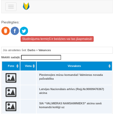
Pārslēgt
navigāciju
Pieslēgties:
Sludinājuma termiņš ir beidzies vai tas jāapmaksā!
Jūs atrodieties šeit:
Darbs
»
Vakances
Meklēt sadaļā:
Foto
Vieta
Virsraksts
Pievienojies mūsu komandai! Valmieras novada
pašvaldība
Latvijas Nacionālais arhīvs (Reģ.Nr.90009476367)
aicina
SIA “VALMIERAS NAMSAIMNIEKS” aicina savā
komandā kolēģi uz