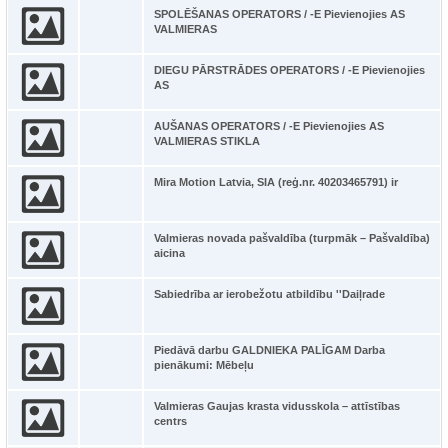
SPOLĒŠANAS OPERATORS / -E Pievienojies AS
VALMIERAS
DIEGU PĀRSTRĀDES OPERATORS / -E Pievienojies
AS
AUŠANAS OPERATORS / -E Pievienojies AS
VALMIERAS STIKLA
Mira Motion Latvia, SIA (reģ.nr. 40203465791) ir
Valmieras novada pašvaldība (turpmāk – Pašvaldība)
aicina
Sabiedrība ar ierobežotu atbildību ''Daiļrade
Piedāvā darbu GALDNIEKA PALĪGAM Darba
pienākumi: Mēbeļu
Valmieras Gaujas krasta vidusskola – attīstības
centrs