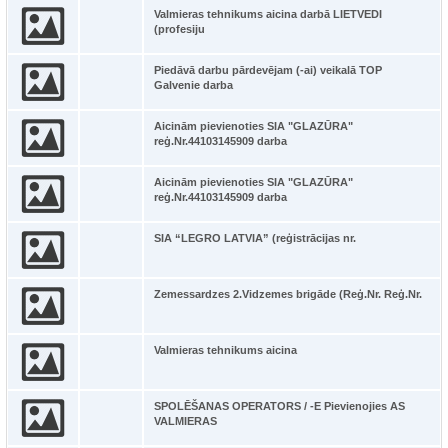
Valmieras tehnikums aicina darbā LIETVEDI
(profesiju
Piedāvā darbu pārdevējam (-ai) veikalā TOP
Galvenie darba
Aicinām pievienoties SIA "GLAZŪRA"
reģ.Nr.44103145909 darba
Aicinām pievienoties SIA "GLAZŪRA"
reģ.Nr.44103145909 darba
SIA “LEGRO LATVIA” (reģistrācijas nr.
Zemessardzes 2.Vidzemes brigāde (Reģ.Nr. Reģ.Nr.
Valmieras tehnikums aicina
SPOLĒŠANAS OPERATORS / -E Pievienojies AS
VALMIERAS