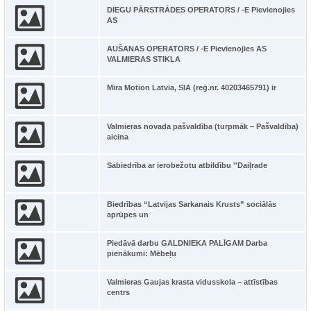
DIEGU PĀRSTRĀDES OPERATORS / -E Pievienojies
AS
AUŠANAS OPERATORS / -E Pievienojies AS
VALMIERAS STIKLA
Mira Motion Latvia, SIA (reģ.nr. 40203465791) ir
Valmieras novada pašvaldība (turpmāk – Pašvaldība)
aicina
Sabiedrība ar ierobežotu atbildību ''Daiļrade
Biedrības “Latvijas Sarkanais Krusts” sociālās
aprūpes un
Piedāvā darbu GALDNIEKA PALĪGAM Darba
pienākumi: Mēbeļu
Valmieras Gaujas krasta vidusskola – attīstības
centrs