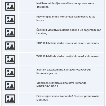
Iekšlietu ministrijas veselības un sporta centrs
izsludina
Pievienojies mūsu komandai! Valmieras Gaujas
krasta
Šobrīd ir visaktīvākā darba sezona un saņemam gan
Latvijas,
TOP 10 labākais darba devējs Vidzemē - Vidzemes
TOP 10 labākais darba devējs Vidzemē - Vidzemes
aicinām savā komandā MĀSAS PALĪGU/-DZI
Reanimācijas un
Vidzemes slimnīca aicina savā komandā
KIBERDROŠĪBAS
Pievienojies mūsu komandai! Strenču pirmsskolas
izglītības