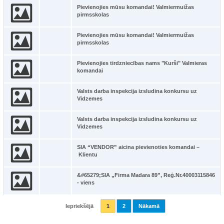
Pievienojies mūsu komandai! Valmiermuižas
pirmsskolas
Pievienojies mūsu komandai! Valmiermuižas
pirmsskolas
Pievienojies tirdzniecības nams "Kurši" Valmieras
komandai
Valsts darba inspekcija izsludina konkursu uz
Vidzemes
Valsts darba inspekcija izsludina konkursu uz
Vidzemes
SIA “VENDOR” aicina pievienoties komandai –
Klientu
&#65279;SIA „Firma Madara 89”, Reģ.Nr.40003115846
- viens
Iepriekšējā
1
2
Nākamā