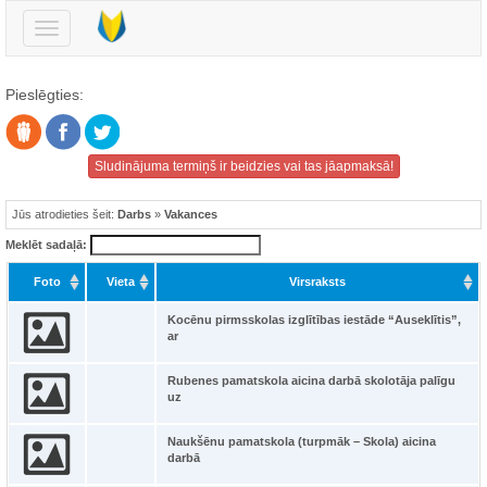
Pārslēgt
navigāciju
Pieslēgties:
Sludinājuma termiņš ir beidzies vai tas jāapmaksā!
Jūs atrodieties šeit:
Darbs
»
Vakances
Meklēt sadaļā:
Foto
Vieta
Virsraksts
Kocēnu pirmsskolas izglītības iestāde “Auseklītis”,
ar
Rubenes pamatskola aicina darbā skolotāja palīgu
uz
Naukšēnu pamatskola (turpmāk – Skola) aicina
darbā