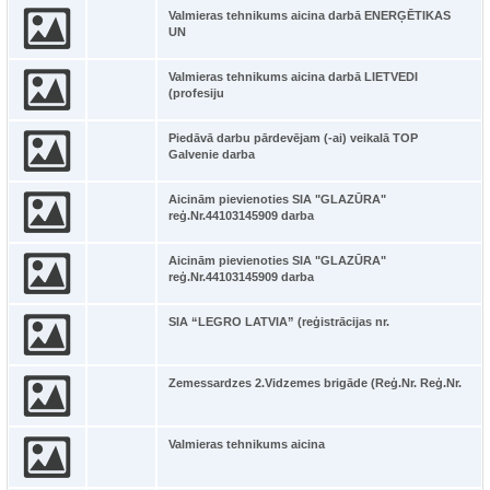
Valmieras tehnikums aicina darbā ENERĢĒTIKAS
UN
Valmieras tehnikums aicina darbā LIETVEDI
(profesiju
Piedāvā darbu pārdevējam (-ai) veikalā TOP
Galvenie darba
Aicinām pievienoties SIA "GLAZŪRA"
reģ.Nr.44103145909 darba
Aicinām pievienoties SIA "GLAZŪRA"
reģ.Nr.44103145909 darba
SIA “LEGRO LATVIA” (reģistrācijas nr.
Zemessardzes 2.Vidzemes brigāde (Reģ.Nr. Reģ.Nr.
Valmieras tehnikums aicina