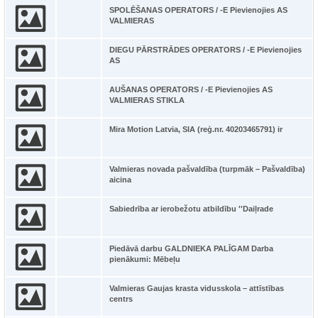
SPOLĒŠANAS OPERATORS / -E Pievienojies AS
VALMIERAS
DIEGU PĀRSTRĀDES OPERATORS / -E Pievienojies
AS
AUŠANAS OPERATORS / -E Pievienojies AS
VALMIERAS STIKLA
Mira Motion Latvia, SIA (reģ.nr. 40203465791) ir
Valmieras novada pašvaldība (turpmāk – Pašvaldība)
aicina
Sabiedrība ar ierobežotu atbildību ''Daiļrade
Piedāvā darbu GALDNIEKA PALĪGAM Darba
pienākumi: Mēbeļu
Valmieras Gaujas krasta vidusskola – attīstības
centrs