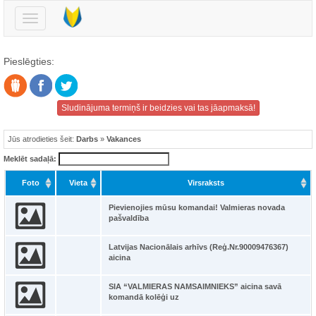
Pārslēgt
navigāciju
Pieslēgties:
Sludinājuma termiņš ir beidzies vai tas jāapmaksā!
Jūs atrodieties šeit:
Darbs
»
Vakances
Meklēt sadaļā:
Foto
Vieta
Virsraksts
Pievienojies mūsu komandai! Valmieras novada
pašvaldība
Latvijas Nacionālais arhīvs (Reģ.Nr.90009476367)
aicina
SIA “VALMIERAS NAMSAIMNIEKS” aicina savā
komandā kolēģi uz