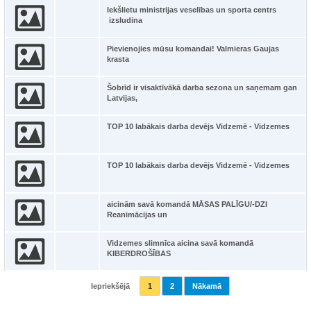
Iekšlietu ministrijas veselības un sporta centrs
izsludina
Pievienojies mūsu komandai! Valmieras Gaujas
krasta
Šobrīd ir visaktīvākā darba sezona un saņemam gan
Latvijas,
TOP 10 labākais darba devējs Vidzemē - Vidzemes
TOP 10 labākais darba devējs Vidzemē - Vidzemes
aicinām savā komandā MĀSAS PALĪGU/-DZI
Reanimācijas un
Vidzemes slimnīca aicina savā komandā
KIBERDROŠĪBAS
Iepriekšējā
1
2
Nākamā