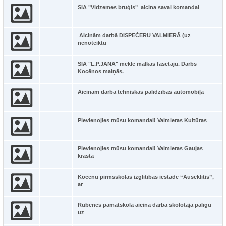
SIA "Vidzemes bruģis" aicina savai komandai
Aicinām darbā DISPEČERU VALMIERĀ (uz
nenoteiktu
SIA "L.P.JANA" meklē malkas fasētāju. Darbs
Kocēnos maiņās.
Aicinām darbā tehniskās palīdzības automobiļa
Pievienojies mūsu komandai! Valmieras Kultūras
Pievienojies mūsu komandai! Valmieras Gaujas
krasta
Kocēnu pirmsskolas izglītības iestāde “Auseklītis”,
ar
Rubenes pamatskola aicina darbā skolotāja palīgu
uz