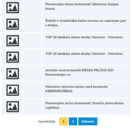
Pievienojies mūsu komandai! Valmieras Gaujas
krasta
Šobrīd ir visaktīvākā darba sezona un saņemam gan
Latvijas,
TOP 10 labākais darba devējs Vidzemē - Vidzemes
TOP 10 labākais darba devējs Vidzemē - Vidzemes
aicinām savā komandā MĀSAS PALĪGU/-DZI
Reanimācijas un
Vidzemes slimnīca aicina savā komandā
KIBERDROŠĪBAS
Pievienojies mūsu komandai! Strenču pirmsskolas
izglītības
Iepriekšējā
1
2
Nākamā