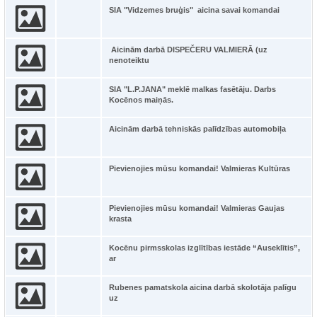
SIA "Vidzemes bruģis" aicina savai komandai
Aicinām darbā DISPEČERU VALMIERĀ (uz
nenoteiktu
SIA "L.P.JANA" meklē malkas fasētāju. Darbs
Kocēnos maiņās.
Aicinām darbā tehniskās palīdzības automobiļa
Pievienojies mūsu komandai! Valmieras Kultūras
Pievienojies mūsu komandai! Valmieras Gaujas
krasta
Kocēnu pirmsskolas izglītības iestāde “Auseklītis”,
ar
Rubenes pamatskola aicina darbā skolotāja palīgu
uz