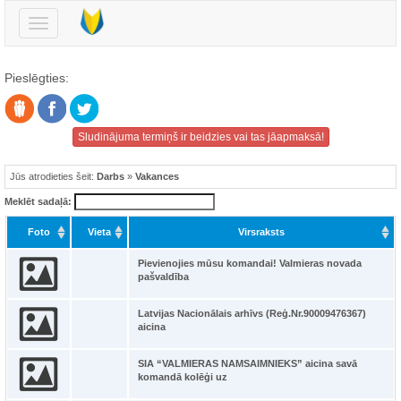
Pārslēgt
navigāciju
Pieslēgties:
Sludinājuma termiņš ir beidzies vai tas jāapmaksā!
Jūs atrodieties šeit:
Darbs
»
Vakances
Meklēt sadaļā:
Foto
Vieta
Virsraksts
Pievienojies mūsu komandai! Valmieras novada
pašvaldība
Latvijas Nacionālais arhīvs (Reģ.Nr.90009476367)
aicina
SIA “VALMIERAS NAMSAIMNIEKS” aicina savā
komandā kolēģi uz