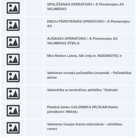
SPOLĒŠANAS OPERATORS / -E Pievienojies AS
VALMIERAS
DIEGU PĀRSTRĀDES OPERATORS / -E Pievienojies
AS
AUŠANAS OPERATORS / -E Pievienojies AS
VALMIERAS STIKLA
Mira Motion Latvia, SIA (reģ.nr. 40203465791) ir
Valmieras novada pašvaldība (turpmāk – Pašvaldība)
aicina
Sabiedrība ar ierobežotu atbildību ''Daiļrade
Piedāvā darbu GALDNIEKA PALĪGAM Darba
pienākumi: Mēbeļu
Valmieras Gaujas krasta vidusskola – attīstības
centrs