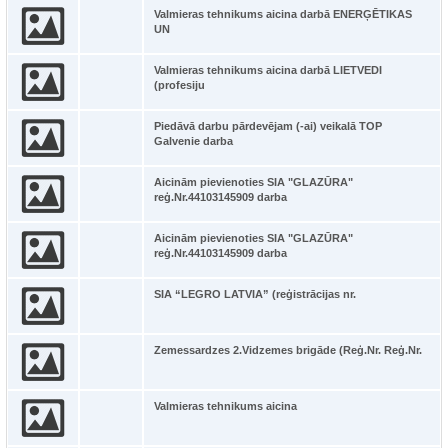
Valmieras tehnikums aicina darbā ENERĢĒTIKAS
UN
Valmieras tehnikums aicina darbā LIETVEDI
(profesiju
Piedāvā darbu pārdevējam (-ai) veikalā TOP
Galvenie darba
Aicinām pievienoties SIA "GLAZŪRA"
reģ.Nr.44103145909 darba
Aicinām pievienoties SIA "GLAZŪRA"
reģ.Nr.44103145909 darba
SIA “LEGRO LATVIA” (reģistrācijas nr.
Zemessardzes 2.Vidzemes brigāde (Reģ.Nr. Reģ.Nr.
Valmieras tehnikums aicina