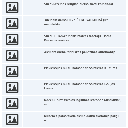
SIA "Vidzemes bruģis" aicina savai komandai
Aicinām darbā DISPEČERU VALMIERĀ (uz
nenoteiktu
SIA "L.P.JANA" meklē malkas fasētāju. Darbs
Kocēnos maiņās.
Aicinām darbā tehniskās palīdzības automobiļa
Pievienojies mūsu komandai! Valmieras Kultūras
Pievienojies mūsu komandai! Valmieras Gaujas
krasta
Kocēnu pirmsskolas izglītības iestāde “Auseklītis”,
ar
Rubenes pamatskola aicina darbā skolotāja palīgu
uz