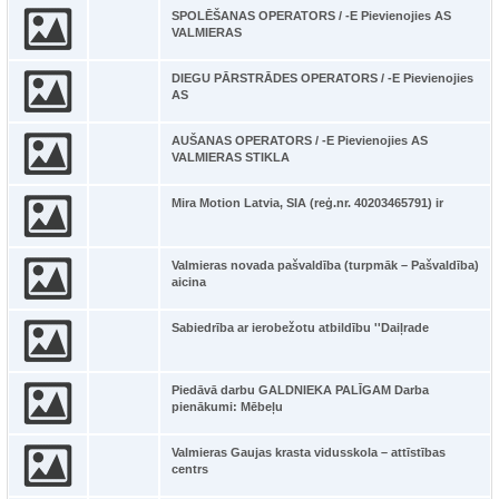
SPOLĒŠANAS OPERATORS / -E Pievienojies AS
VALMIERAS
DIEGU PĀRSTRĀDES OPERATORS / -E Pievienojies
AS
AUŠANAS OPERATORS / -E Pievienojies AS
VALMIERAS STIKLA
Mira Motion Latvia, SIA (reģ.nr. 40203465791) ir
Valmieras novada pašvaldība (turpmāk – Pašvaldība)
aicina
Sabiedrība ar ierobežotu atbildību ''Daiļrade
Piedāvā darbu GALDNIEKA PALĪGAM Darba
pienākumi: Mēbeļu
Valmieras Gaujas krasta vidusskola – attīstības
centrs