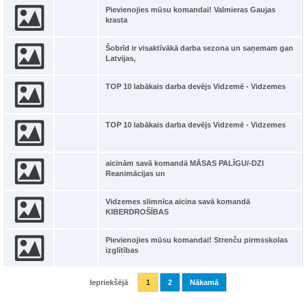
Pievienojies mūsu komandai! Valmieras Gaujas
krasta
Šobrīd ir visaktīvākā darba sezona un saņemam gan
Latvijas,
TOP 10 labākais darba devējs Vidzemē - Vidzemes
TOP 10 labākais darba devējs Vidzemē - Vidzemes
aicinām savā komandā MĀSAS PALĪGU/-DZI
Reanimācijas un
Vidzemes slimnīca aicina savā komandā
KIBERDROŠĪBAS
Pievienojies mūsu komandai! Strenču pirmsskolas
izglītības
Iepriekšējā
1
2
Nākamā