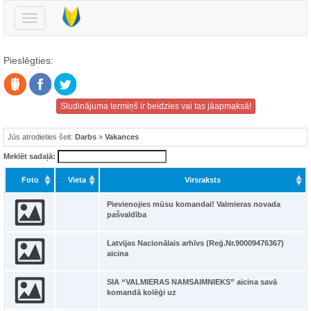
Pārslēgt
navigāciju
Pieslēgties:
Sludinājuma termiņš ir beidzies vai tas jāapmaksā!
Jūs atrodieties šeit:
Darbs
»
Vakances
Meklēt sadaļā:
Foto
Vieta
Virsraksts
Pievienojies mūsu komandai! Valmieras novada
pašvaldība
Latvijas Nacionālais arhīvs (Reģ.Nr.90009476367)
aicina
SIA “VALMIERAS NAMSAIMNIEKS” aicina savā
komandā kolēģi uz