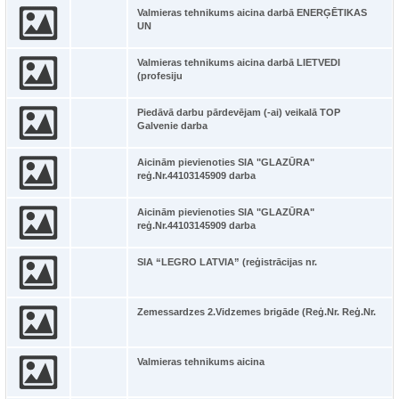
Valmieras tehnikums aicina darbā ENERĢĒTIKAS
UN
Valmieras tehnikums aicina darbā LIETVEDI
(profesiju
Piedāvā darbu pārdevējam (-ai) veikalā TOP
Galvenie darba
Aicinām pievienoties SIA "GLAZŪRA"
reģ.Nr.44103145909 darba
Aicinām pievienoties SIA "GLAZŪRA"
reģ.Nr.44103145909 darba
SIA “LEGRO LATVIA” (reģistrācijas nr.
Zemessardzes 2.Vidzemes brigāde (Reģ.Nr. Reģ.Nr.
Valmieras tehnikums aicina