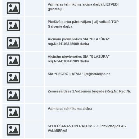
Valmieras tehnikums aicina darbā LIETVEDI
(profesiju
Piedāvā darbu pārdevējam (-ai) veikalā TOP
Galvenie darba
Aicinām pievienoties SIA "GLAZŪRA"
reģ.Nr.44103145909 darba
Aicinām pievienoties SIA "GLAZŪRA"
reģ.Nr.44103145909 darba
SIA “LEGRO LATVIA” (reģistrācijas nr.
Zemessardzes 2.Vidzemes brigāde (Reģ.Nr. Reģ.Nr.
Valmieras tehnikums aicina
SPOLĒŠANAS OPERATORS / -E Pievienojies AS
VALMIERAS