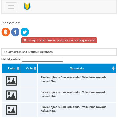
Pārslēgt
navigāciju
Pieslēgties:
Sludinājuma termiņš ir beidzies vai tas jāapmaksā!
Jūs atrodieties šeit:
Darbs
»
Vakances
Meklēt sadaļā:
Foto
Vieta
Virsraksts
Pievienojies mūsu komandai! Valmieras novada
pašvaldība
Pievienojies mūsu komandai! Valmieras novada
pašvaldība
Pievienojies mūsu komandai! Valmieras novada
pašvaldība