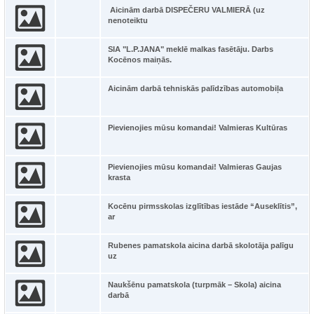
Aicinām darbā DISPEČERU VALMIERĀ (uz
nenoteiktu
SIA "L.P.JANA" meklē malkas fasētāju. Darbs
Kocēnos maiņās.
Aicinām darbā tehniskās palīdzības automobiļa
Pievienojies mūsu komandai! Valmieras Kultūras
Pievienojies mūsu komandai! Valmieras Gaujas
krasta
Kocēnu pirmsskolas izglītības iestāde “Auseklītis”,
ar
Rubenes pamatskola aicina darbā skolotāja palīgu
uz
Naukšēnu pamatskola (turpmāk – Skola) aicina
darbā