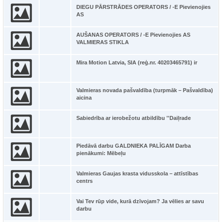
DIEGU PĀRSTRĀDES OPERATORS / -E Pievienojies
AS
AUŠANAS OPERATORS / -E Pievienojies AS
VALMIERAS STIKLA
Mira Motion Latvia, SIA (reģ.nr. 40203465791) ir
Valmieras novada pašvaldība (turpmāk – Pašvaldība)
aicina
Sabiedrība ar ierobežotu atbildību ''Daiļrade
Piedāvā darbu GALDNIEKA PALĪGAM Darba
pienākumi: Mēbeļu
Valmieras Gaujas krasta vidusskola – attīstības
centrs
Vai Tev rūp vide, kurā dzīvojam? Ja vēlies ar savu
darbu