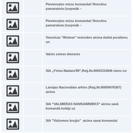
Pievienojies mūsu komandai! Rencēnu
pamatskola (turpmāk –
Pievienojies mūsu komandai! Rencēnu
pamatskola (turpmāk –
Viesnīcas "Wolmar" restorāns aicina darbā pusdienu
un
Valsts zemes dienests
SIA „Firma Madara’89”,Reģ.Nr.40003115846 viens no
Latvijas Nacionālais arhīvs (Reģ.Nr.90009476367)
aicina
SIA “VALMIERAS NAMSAIMNIEKS” aicina savā
komandā kolēģi uz
SIA "Vidzemes bruģis" aicina savai komandai