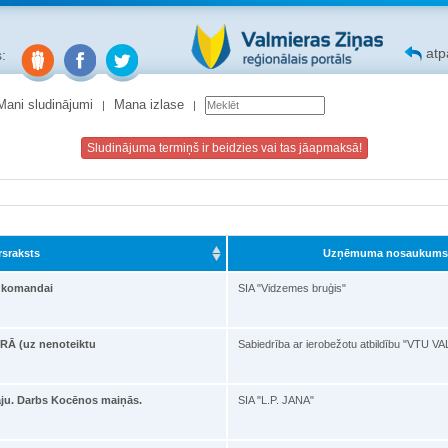
atpa
:
Mani sludinājumi
Mana izlase
Sludinājuma termiņš ir beidzies vai tas jāapmaksā!
rsraksts
Uzņēmuma nosaukums
i komandai
SIA "Vidzemes bruģis"
Ā (uz nenoteiktu
Sabiedrība ar ierobežotu atbildību "VTU 
āju. Darbs Kocēnos maiņās.
SIA "L.P. JANA"