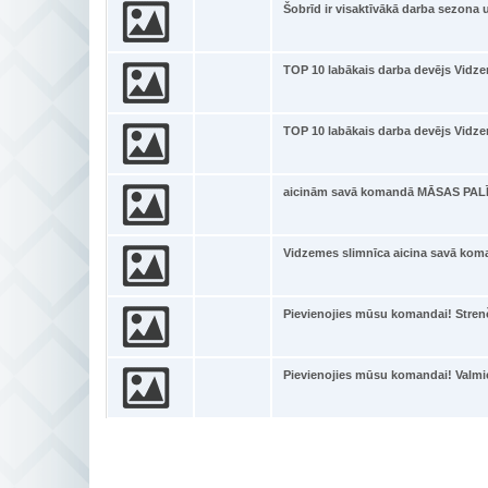
Šobrīd ir visaktīvākā darba sezona
TOP 10 labākais darba devējs Vidz
TOP 10 labākais darba devējs Vidz
aicinām savā komandā MĀSAS PALĪ
Vidzemes slimnīca aicina savā k
Pievienojies mūsu komandai! Strenč
Pievienojies mūsu komandai! Valmi