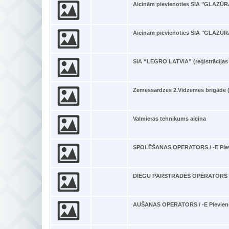
Aicinām pievienoties SIA "GLAZŪRA
Aicinām pievienoties SIA "GLAZŪRA
SIA “LEGRO LATVIA” (reģistrācijas 
Zemessardzes 2.Vidzemes brigāde (
Valmieras tehnikums aicina
SPOLĒŠANAS OPERATORS / -E Piev
DIEGU PĀRSTRĀDES OPERATORS / -
AUŠANAS OPERATORS / -E Pievien