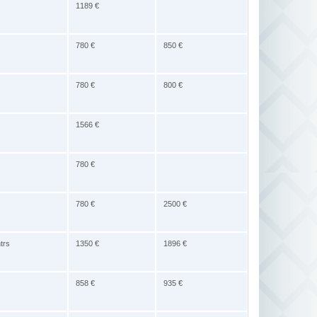
1189 €
780 €
850 €
780 €
800 €
1566 €
780 €
780 €
2500 €
trs
1350 €
1896 €
858 €
935 €