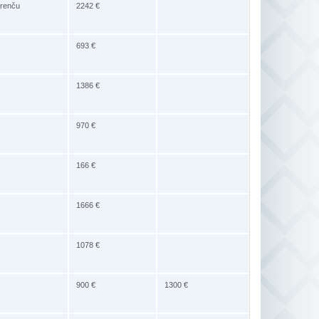
trenču
2242 €
693 €
1386 €
970 €
166 €
1666 €
1078 €
900 €
1300 €