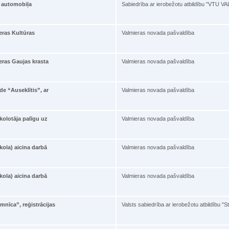
s automobiļa
Sabiedrība ar ierobežotu atbildību "VTU 
eras Kultūras
Valmieras novada pašvaldība
eras Gaujas krasta
Valmieras novada pašvaldība
de “Auseklītis”, ar
Valmieras novada pašvaldība
olotāja palīgu uz
Valmieras novada pašvaldība
ola) aicina darbā
Valmieras novada pašvaldība
ola) aicina darbā
Valmieras novada pašvaldība
mnīca”, reģistrācijas
Valsts sabiedrība ar ierobežotu atbildību "S