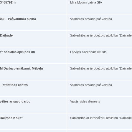
03465791) ir
Mira Motion Latvia SIA
āk – Pašvaldība) aicina
Valmieras novada pašvaldība
'Daiļrade
Sabiedrība ar ierobežotu atbildību "Daiļrad
ts” sociālās aprūpes un
Latvijas Sarkanais Krusts
M Darba pienākumi: Mēbeļu
Sabiedrība ar ierobežotu atbildību "Daiļrad
 attīstības centrs
Valmieras novada pašvaldība
vēlies ar savu darbu
Valsts vides dienests
"Daiļrade Koks"
Sabiedrība ar ierobežotu atbildību "Daiļrad