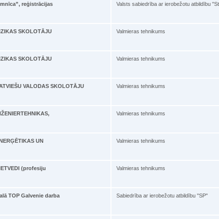
mnīca”, reģistrācijas
Valsts sabiedrība ar ierobežotu atbildību "S
ā FIZIKAS SKOLOTĀJU
Valmieras tehnikums
ā FIZIKAS SKOLOTĀJU
Valmieras tehnikums
bā LATVIEŠU VALODAS SKOLOTĀJU
Valmieras tehnikums
 INŽENIERTEHNIKAS,
Valmieras tehnikums
ā ENERĢĒTIKAS UN
Valmieras tehnikums
IETVEDI (profesiju
Valmieras tehnikums
kalā TOP Galvenie darba
Sabiedrība ar ierobežotu atbildību "SP"