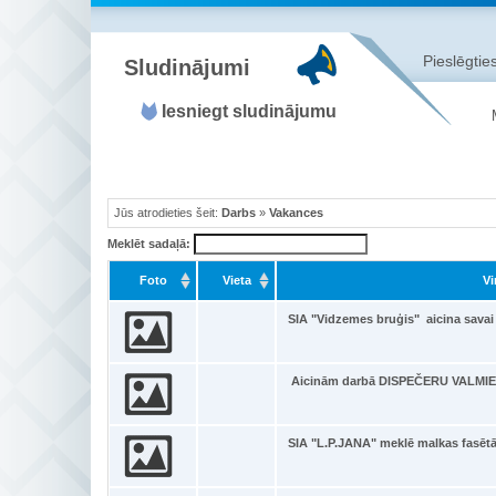
Pieslēgties
Sludinājumi
Iesniegt sludinājumu
Jūs atrodieties šeit:
Darbs
»
Vakances
Meklēt sadaļā:
Foto
Vieta
Vi
SIA "Vidzemes bruģis" aicina sava
Aicinām darbā DISPEČERU VALMIER
SIA "L.P.JANA" meklē malkas fasēt