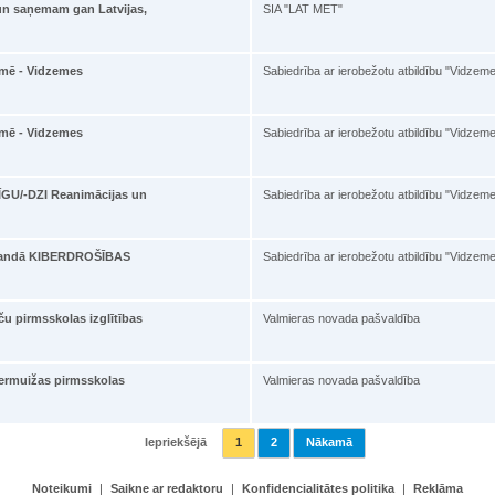
 un saņemam gan Latvijas,
SIA "LAT MET"
emē - Vidzemes
Sabiedrība ar ierobežotu atbildību "Vidzem
emē - Vidzemes
Sabiedrība ar ierobežotu atbildību "Vidzem
GU/-DZI Reanimācijas un
Sabiedrība ar ierobežotu atbildību "Vidzem
omandā KIBERDROŠĪBAS
Sabiedrība ar ierobežotu atbildību "Vidzem
u pirmsskolas izglītības
Valmieras novada pašvaldība
ermuižas pirmsskolas
Valmieras novada pašvaldība
Iepriekšējā
1
2
Nākamā
Noteikumi
|
Saikne ar redaktoru
|
Konfidencialitātes politika
|
Reklāma