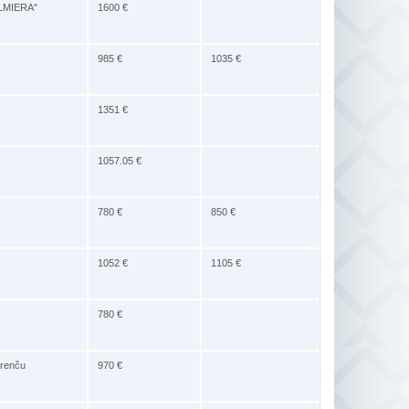
VALMIERA"
1600 €
985 €
1035 €
1351 €
1057.05 €
780 €
850 €
1052 €
1105 €
780 €
trenču
970 €