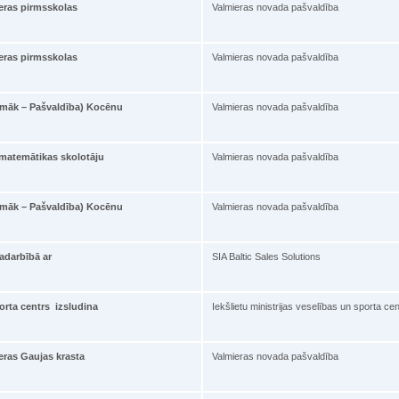
eras pirmsskolas
Valmieras novada pašvaldība
eras pirmsskolas
Valmieras novada pašvaldība
pmāk – Pašvaldība) Kocēnu
Valmieras novada pašvaldība
 matemātikas skolotāju
Valmieras novada pašvaldība
pmāk – Pašvaldība) Kocēnu
Valmieras novada pašvaldība
adarbībā ar
SIA Baltic Sales Solutions
porta centrs izsludina
Iekšlietu ministrijas veselības un sporta cen
eras Gaujas krasta
Valmieras novada pašvaldība