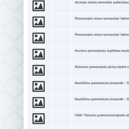
Aicinām darbā tehniskās palīdzība
Pievienojies mūsu komandai! Valmi
Pievienojies mūsu komandai! Valmi
Kocēnu pirmsskolas izglītības iestā
Rubenes pamatskola aicina darbā sk
Naukšēnu pamatskola (turpmāk – Sk
Naukšēnu pamatskola (turpmāk – Sk
VSIA “Strenču psihoneiroloģiskā sli