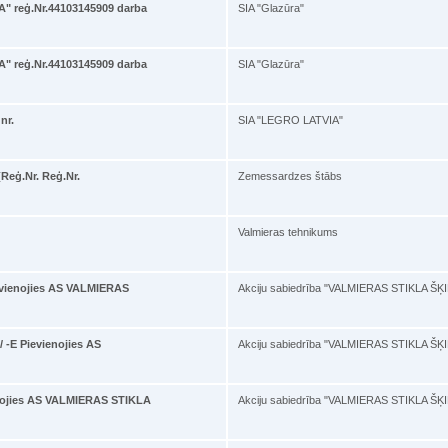
" reģ.Nr.44103145909 darba
SIA "Glazūra"
" reģ.Nr.44103145909 darba
SIA "Glazūra"
nr.
SIA "LEGRO LATVIA"
Reģ.Nr. Reģ.Nr.
Zemessardzes štābs
Valmieras tehnikums
ienojies AS VALMIERAS
Akciju sabiedrība "VALMIERAS STIKLA ŠĶ
E Pievienojies AS
Akciju sabiedrība "VALMIERAS STIKLA ŠĶ
ojies AS VALMIERAS STIKLA
Akciju sabiedrība "VALMIERAS STIKLA ŠĶ