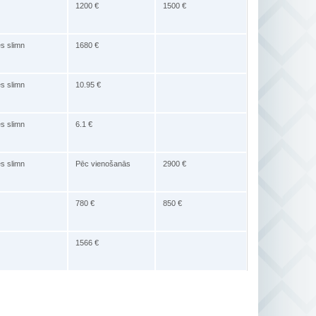
1200 €
1500 €
es slimn
1680 €
es slimn
10.95 €
es slimn
6.1 €
es slimn
Pēc vienošanās
2900 €
780 €
850 €
1566 €