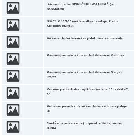
Aicinām darbā DISPEČERU VALMIERĀ (uz
nenoteiktu
SIA "L.P.JANA" meklē malkas fasētāju. Darbs
Kocēnos maiņās.
Aicinām darbā tehniskās palīdzības automobiļa
Pievienojies mūsu komandai! Valmieras Kultūras
Pievienojies mūsu komandai! Valmieras Gaujas
krasta
Kocēnu pirmsskolas izglītības iestāde “Auseklītis”,
ar
Rubenes pamatskola aicina darbā skolotāja palīgu
uz
Naukšēnu pamatskola (turpmāk – Skola) aicina
darbā