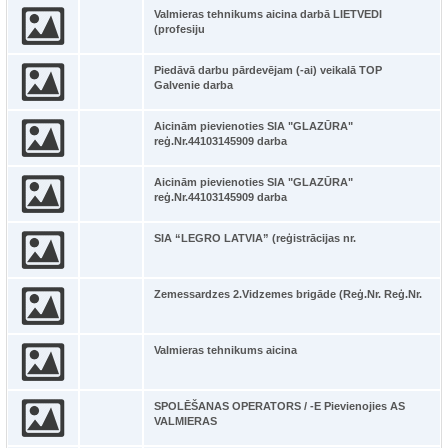
Valmieras tehnikums aicina darbā LIETVEDI
(profesiju
Piedāvā darbu pārdevējam (-ai) veikalā TOP
Galvenie darba
Aicinām pievienoties SIA "GLAZŪRA"
reģ.Nr.44103145909 darba
Aicinām pievienoties SIA "GLAZŪRA"
reģ.Nr.44103145909 darba
SIA “LEGRO LATVIA” (reģistrācijas nr.
Zemessardzes 2.Vidzemes brigāde (Reģ.Nr. Reģ.Nr.
Valmieras tehnikums aicina
SPOLĒŠANAS OPERATORS / -E Pievienojies AS
VALMIERAS