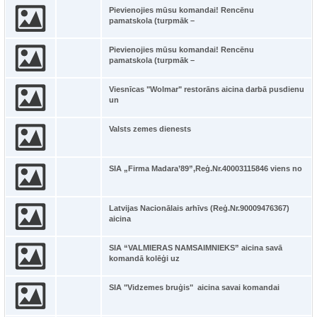
Pievienojies mūsu komandai! Rencēnu
pamatskola (turpmāk –
Pievienojies mūsu komandai! Rencēnu
pamatskola (turpmāk –
Viesnīcas "Wolmar" restorāns aicina darbā pusdienu
un
Valsts zemes dienests
SIA „Firma Madara’89”,Reģ.Nr.40003115846 viens no
Latvijas Nacionālais arhīvs (Reģ.Nr.90009476367)
aicina
SIA “VALMIERAS NAMSAIMNIEKS” aicina savā
komandā kolēģi uz
SIA "Vidzemes bruģis" aicina savai komandai