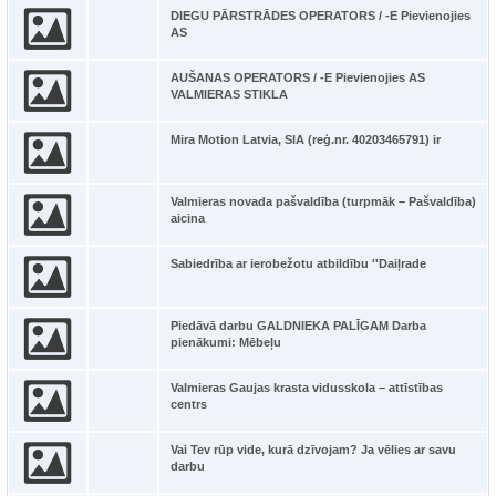
DIEGU PĀRSTRĀDES OPERATORS / -E Pievienojies
AS
AUŠANAS OPERATORS / -E Pievienojies AS
VALMIERAS STIKLA
Mira Motion Latvia, SIA (reģ.nr. 40203465791) ir
Valmieras novada pašvaldība (turpmāk – Pašvaldība)
aicina
Sabiedrība ar ierobežotu atbildību ''Daiļrade
Piedāvā darbu GALDNIEKA PALĪGAM Darba
pienākumi: Mēbeļu
Valmieras Gaujas krasta vidusskola – attīstības
centrs
Vai Tev rūp vide, kurā dzīvojam? Ja vēlies ar savu
darbu