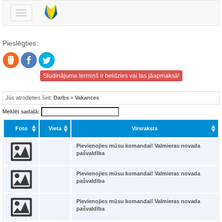
Pārslēgt
navigāciju
Pieslēgties:
Sludinājuma termiņš ir beidzies vai tas jāapmaksā!
Jūs atrodieties šeit:
Darbs
»
Vakances
Meklēt sadaļā:
Foto
Vieta
Virsraksts
Pievienojies mūsu komandai! Valmieras novada
pašvaldība
Pievienojies mūsu komandai! Valmieras novada
pašvaldība
Pievienojies mūsu komandai! Valmieras novada
pašvaldība