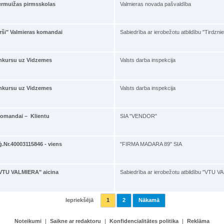
ermuižas pirmsskolas
Valmieras novada pašvaldība
urši" Valmieras komandai
Sabiedrība ar ierobežotu atbildību "Tirdzni
konkursu uz Vidzemes
Valsts darba inspekcija
konkursu uz Vidzemes
Valsts darba inspekcija
komandai – Klientu
SIA "VENDOR"
.Nr.40003115846 - viens
"FIRMA MADARA 89" SIA
 "VTU VALMIERA" aicina
Sabiedrība ar ierobežotu atbildību "VTU 
Iepriekšējā
1
2
Nākamā
Noteikumi
|
Saikne ar redaktoru
|
Konfidencialitātes politika
|
Reklāma