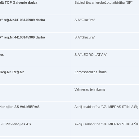
kalā TOP Galvenie darba
Sabiedrība ar ierobežotu atbildību "SP"
" reģ.Nr.44103145909 darba
SIA "Glazūra"
" reģ.Nr.44103145909 darba
SIA "Glazūra"
nr.
SIA "LEGRO LATVIA"
eģ.Nr. Reģ.Nr.
Zemessardzes štābs
Valmieras tehnikums
ienojies AS VALMIERAS
Akciju sabiedrība "VALMIERAS STIKLA Š
E Pievienojies AS
Akciju sabiedrība "VALMIERAS STIKLA Š