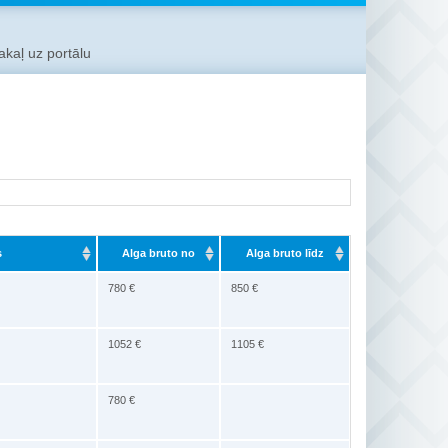
kaļ uz portālu
s
Alga bruto no
Alga bruto līdz
780 €
850 €
1052 €
1105 €
780 €