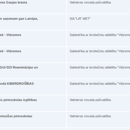
ras Gaujas krasta
Valmieras novada pašvaldība
 un saņemam gan Latvijas,
SIA "LAT MET"
emē - Vidzemes
Sabiedrība ar ierobežotu atbildību "Vidzem
emē - Vidzemes
Sabiedrība ar ierobežotu atbildību "Vidzem
GU/-DZI Reanimācijas un
Sabiedrība ar ierobežotu atbildību "Vidzem
omandā KIBERDROŠĪBAS
Sabiedrība ar ierobežotu atbildību "Vidzem
u pirmsskolas izglītības
Valmieras novada pašvaldība
ermuižas pirmsskolas
Valmieras novada pašvaldība