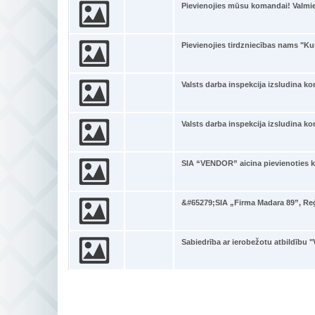
Pievienojies mūsu komandai! Valmi
Pievienojies tirdzniecības nams "K
Valsts darba inspekcija izsludina 
Valsts darba inspekcija izsludina 
SIA “VENDOR” aicina pievienoties 
&#65279;SIA „Firma Madara 89”, Reģ
Sabiedrība ar ierobežotu atbildību