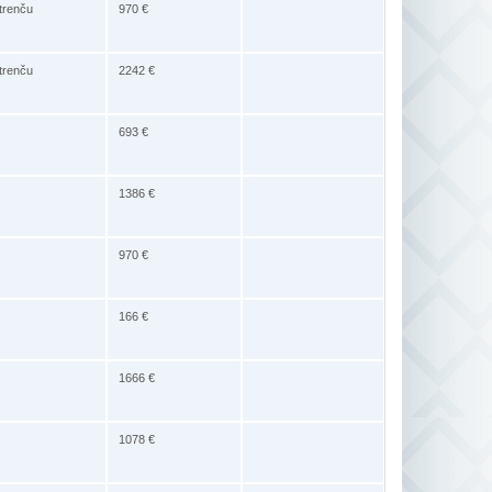
Strenču
970 €
Strenču
2242 €
693 €
1386 €
970 €
166 €
1666 €
1078 €