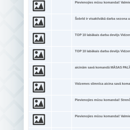
Pievienojies mūsu komandai! Valmie
Šobrīd ir visaktīvākā darba sezona
TOP 10 labākais darba devējs Vidz
TOP 10 labākais darba devējs Vidz
aicinām savā komandā MĀSAS PALĪ
Vidzemes slimnīca aicina savā k
Pievienojies mūsu komandai! Strenč
Pievienojies mūsu komandai! Valmi