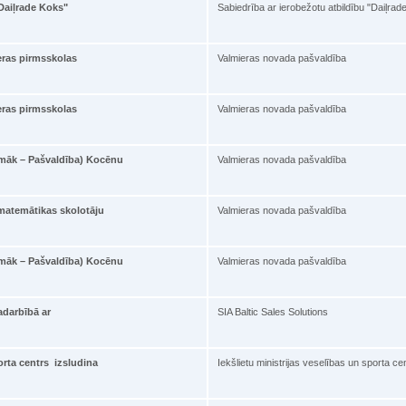
"Daiļrade Koks"
Sabiedrība ar ierobežotu atbildību "Daiļrad
eras pirmsskolas
Valmieras novada pašvaldība
eras pirmsskolas
Valmieras novada pašvaldība
pmāk – Pašvaldība) Kocēnu
Valmieras novada pašvaldība
matemātikas skolotāju
Valmieras novada pašvaldība
pmāk – Pašvaldība) Kocēnu
Valmieras novada pašvaldība
adarbībā ar
SIA Baltic Sales Solutions
porta centrs izsludina
Iekšlietu ministrijas veselības un sporta ce