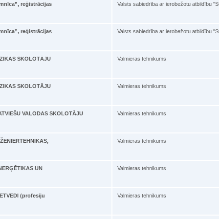
mnīca”, reģistrācijas
Valsts sabiedrība ar ierobežotu atbildību "
mnīca”, reģistrācijas
Valsts sabiedrība ar ierobežotu atbildību "
 FIZIKAS SKOLOTĀJU
Valmieras tehnikums
 FIZIKAS SKOLOTĀJU
Valmieras tehnikums
ā LATVIEŠU VALODAS SKOLOTĀJU
Valmieras tehnikums
 INŽENIERTEHNIKAS,
Valmieras tehnikums
 ENERĢĒTIKAS UN
Valmieras tehnikums
ETVEDI (profesiju
Valmieras tehnikums