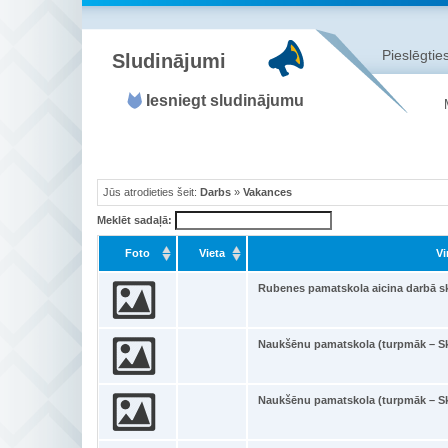
Pieslēgties
Sludinājumi
Iesniegt sludinājumu
Jūs atrodieties šeit:
Darbs
»
Vakances
Meklēt sadaļā:
Foto
Vieta
Vi
Rubenes pamatskola aicina darbā sk
Naukšēnu pamatskola (turpmāk – Sk
Naukšēnu pamatskola (turpmāk – Sk