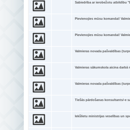
Sabiedrība ar ierobežotu atbildību 
Pievienojies mūsu komandai! Valmi
Pievienojies mūsu komandai! Valmi
Valmieras novada pašvaldības (tur
Valmieras sākumskola aicina darbā 
Valmieras novada pašvaldības (tur
Tiešās pārdošanas konsultants/-e s
Iekšlietu ministrijas veselības un s