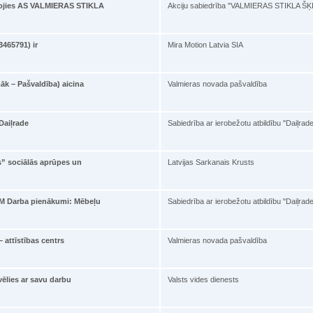
ojies AS VALMIERAS STIKLA
Akciju sabiedrība "VALMIERAS STIKLA Š
3465791) ir
Mira Motion Latvia SIA
āk – Pašvaldība) aicina
Valmieras novada pašvaldība
Daiļrade
Sabiedrība ar ierobežotu atbildību "Daiļrad
s” sociālās aprūpes un
Latvijas Sarkanais Krusts
 Darba pienākumi: Mēbeļu
Sabiedrība ar ierobežotu atbildību "Daiļrad
 attīstības centrs
Valmieras novada pašvaldība
vēlies ar savu darbu
Valsts vides dienests