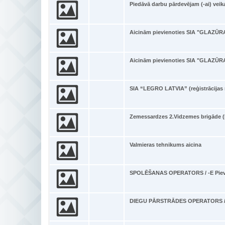
Piedāvā darbu pārdevējam (-ai) vei
Aicinām pievienoties SIA "GLAZŪRA
Aicinām pievienoties SIA "GLAZŪRA
SIA “LEGRO LATVIA” (reģistrācijas 
Zemessardzes 2.Vidzemes brigāde (R
Valmieras tehnikums aicina
SPOLĒŠANAS OPERATORS / -E Piev
DIEGU PĀRSTRĀDES OPERATORS / -