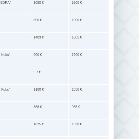
ĶIEDRA"
1050 €
1500 €
800 €
1000 €
1483 €
1605 €
e Koks"
900 €
1200 €
5.7 €
e Koks"
1100 €
1350 €
858 €
935 €
1035 €
1398 €