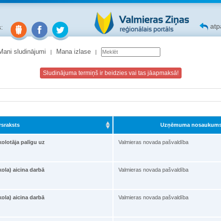
atpa
:
Mani sludinājumi
Mana izlase
Sludinājuma termiņš ir beidzies vai tas jāapmaksā!
rsraksts
Uzņēmuma nosaukum
olotāja palīgu uz
Valmieras novada pašvaldība
ola) aicina darbā
Valmieras novada pašvaldība
ola) aicina darbā
Valmieras novada pašvaldība