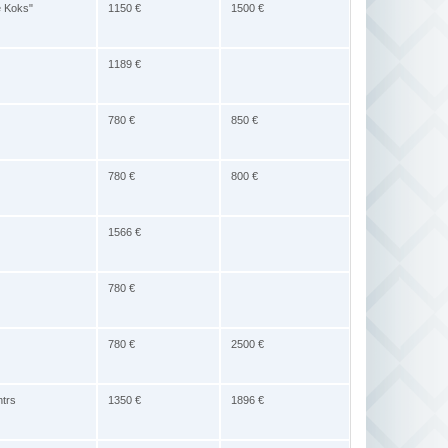
e Koks"
1150 €
1500 €
1189 €
780 €
850 €
780 €
800 €
1566 €
780 €
780 €
2500 €
ntrs
1350 €
1896 €