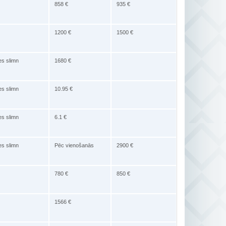
858 €
935 €
1200 €
1500 €
es slimn
1680 €
es slimn
10.95 €
es slimn
6.1 €
es slimn
Pēc vienošanās
2900 €
780 €
850 €
1566 €