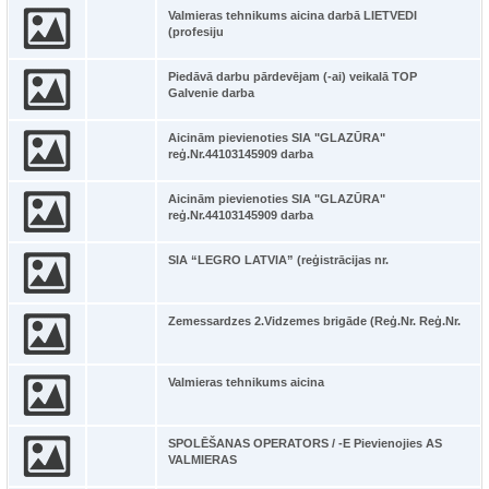
Valmieras tehnikums aicina darbā LIETVEDI
(profesiju
Piedāvā darbu pārdevējam (-ai) veikalā TOP
Galvenie darba
Aicinām pievienoties SIA "GLAZŪRA"
reģ.Nr.44103145909 darba
Aicinām pievienoties SIA "GLAZŪRA"
reģ.Nr.44103145909 darba
SIA “LEGRO LATVIA” (reģistrācijas nr.
Zemessardzes 2.Vidzemes brigāde (Reģ.Nr. Reģ.Nr.
Valmieras tehnikums aicina
SPOLĒŠANAS OPERATORS / -E Pievienojies AS
VALMIERAS