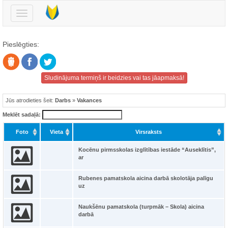
Pārslēgt
navigāciju
Pieslēgties:
Sludinājuma termiņš ir beidzies vai tas jāapmaksā!
Jūs atrodieties šeit:
Darbs
»
Vakances
Meklēt sadaļā:
Foto
Vieta
Virsraksts
Kocēnu pirmsskolas izglītības iestāde “Auseklītis”,
ar
Rubenes pamatskola aicina darbā skolotāja palīgu
uz
Naukšēnu pamatskola (turpmāk – Skola) aicina
darbā