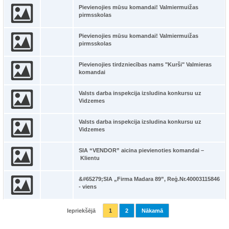
Pievienojies mūsu komandai! Valmiermuižas
pirmsskolas
Pievienojies mūsu komandai! Valmiermuižas
pirmsskolas
Pievienojies tirdzniecības nams "Kurši" Valmieras
komandai
Valsts darba inspekcija izsludina konkursu uz
Vidzemes
Valsts darba inspekcija izsludina konkursu uz
Vidzemes
SIA “VENDOR” aicina pievienoties komandai –
Klientu
&#65279;SIA „Firma Madara 89”, Reģ.Nr.40003115846
- viens
Iepriekšējā
1
2
Nākamā