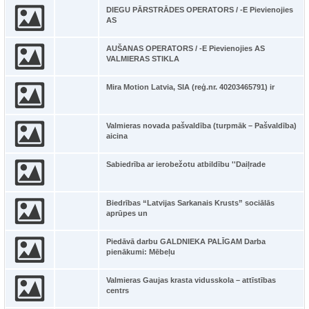
DIEGU PĀRSTRĀDES OPERATORS / -E Pievienojies
AS
AUŠANAS OPERATORS / -E Pievienojies AS
VALMIERAS STIKLA
Mira Motion Latvia, SIA (reģ.nr. 40203465791) ir
Valmieras novada pašvaldība (turpmāk – Pašvaldība)
aicina
Sabiedrība ar ierobežotu atbildību ''Daiļrade
Biedrības “Latvijas Sarkanais Krusts” sociālās
aprūpes un
Piedāvā darbu GALDNIEKA PALĪGAM Darba
pienākumi: Mēbeļu
Valmieras Gaujas krasta vidusskola – attīstības
centrs