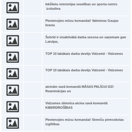
Iekšlietu ministrijas veselības un sporta centrs
izsludina
Pievienojies mūsu komandai! Valmieras Gaujas
krasta
Šobrīd ir visaktīvākā darba sezona un saņemam gan
Latvijas,
TOP 10 labākais darba devējs Vidzemē - Vidzemes
TOP 10 labākais darba devējs Vidzemē - Vidzemes
aicinām savā komandā MĀSAS PALĪGU/-DZI
Reanimācijas un
Vidzemes slimnīca aicina savā komandā
KIBERDROŠĪBAS
Pievienojies mūsu komandai! Strenču pirmsskolas
izglītības