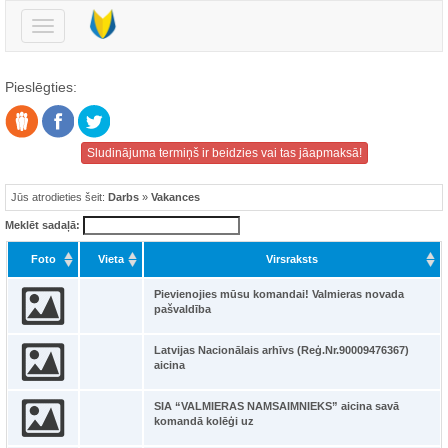
Pārslēgt
navigāciju
Pieslēgties:
Sludinājuma termiņš ir beidzies vai tas jāapmaksā!
Jūs atrodieties šeit:
Darbs
»
Vakances
Meklēt sadaļā:
Foto
Vieta
Virsraksts
Pievienojies mūsu komandai! Valmieras novada
pašvaldība
Latvijas Nacionālais arhīvs (Reģ.Nr.90009476367)
aicina
SIA “VALMIERAS NAMSAIMNIEKS” aicina savā
komandā kolēģi uz