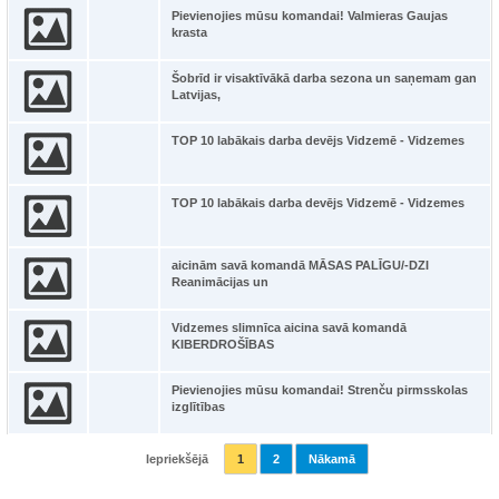
Pievienojies mūsu komandai! Valmieras Gaujas
krasta
Šobrīd ir visaktīvākā darba sezona un saņemam gan
Latvijas,
TOP 10 labākais darba devējs Vidzemē - Vidzemes
TOP 10 labākais darba devējs Vidzemē - Vidzemes
aicinām savā komandā MĀSAS PALĪGU/-DZI
Reanimācijas un
Vidzemes slimnīca aicina savā komandā
KIBERDROŠĪBAS
Pievienojies mūsu komandai! Strenču pirmsskolas
izglītības
Iepriekšējā
1
2
Nākamā