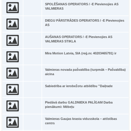
SPOLĒŠANAS OPERATORS / -E Pievienojies AS
VALMIERAS
DIEGU PĀRSTRĀDES OPERATORS / -E Pievienojies
AS
AUŠANAS OPERATORS / -E Pievienojies AS
VALMIERAS STIKLA
Mira Motion Latvia, SIA (reģ.nr. 40203465791) ir
Valmieras novada pašvaldība (turpmāk – Pašvaldība)
aicina
Sabiedrība ar ierobežotu atbildību ''Daiļrade
Piedāvā darbu GALDNIEKA PALĪGAM Darba
pienākumi: Mēbeļu
Valmieras Gaujas krasta vidusskola – attīstības
centrs