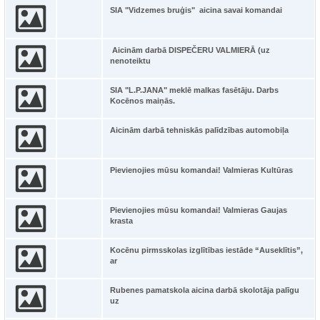
SIA "Vidzemes bruģis" aicina savai komandai
Aicinām darbā DISPEČERU VALMIERĀ (uz
nenoteiktu
SIA "L.P.JANA" meklē malkas fasētāju. Darbs
Kocēnos maiņās.
Aicinām darbā tehniskās palīdzības automobiļa
Pievienojies mūsu komandai! Valmieras Kultūras
Pievienojies mūsu komandai! Valmieras Gaujas
krasta
Kocēnu pirmsskolas izglītības iestāde “Auseklītis”,
ar
Rubenes pamatskola aicina darbā skolotāja palīgu
uz