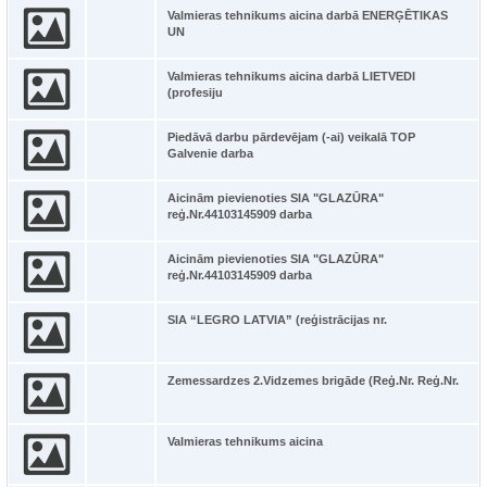
Valmieras tehnikums aicina darbā ENERĢĒTIKAS
UN
Valmieras tehnikums aicina darbā LIETVEDI
(profesiju
Piedāvā darbu pārdevējam (-ai) veikalā TOP
Galvenie darba
Aicinām pievienoties SIA "GLAZŪRA"
reģ.Nr.44103145909 darba
Aicinām pievienoties SIA "GLAZŪRA"
reģ.Nr.44103145909 darba
SIA “LEGRO LATVIA” (reģistrācijas nr.
Zemessardzes 2.Vidzemes brigāde (Reģ.Nr. Reģ.Nr.
Valmieras tehnikums aicina