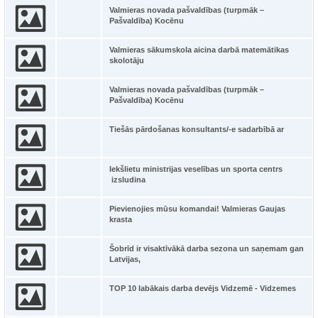
Valmieras novada pašvaldības (turpmāk –
Pašvaldība) Kocēnu
Valmieras sākumskola aicina darbā matemātikas
skolotāju
Valmieras novada pašvaldības (turpmāk –
Pašvaldība) Kocēnu
Tiešās pārdošanas konsultants/-e sadarbībā ar
Iekšlietu ministrijas veselības un sporta centrs
izsludina
Pievienojies mūsu komandai! Valmieras Gaujas
krasta
Šobrīd ir visaktīvākā darba sezona un saņemam gan
Latvijas,
TOP 10 labākais darba devējs Vidzemē - Vidzemes