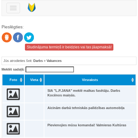
Pārslēgt
navigāciju
Pieslēgties:
Sludinājuma termiņš ir beidzies vai tas jāapmaksā!
Jūs atrodieties šeit:
Darbs
»
Vakances
Meklēt sadaļā:
Foto
Vieta
Virsraksts
SIA "L.P.JANA" meklē malkas fasētāju. Darbs
Kocēnos maiņās.
Aicinām darbā tehniskās palīdzības automobiļa
Pievienojies mūsu komandai! Valmieras Kultūras