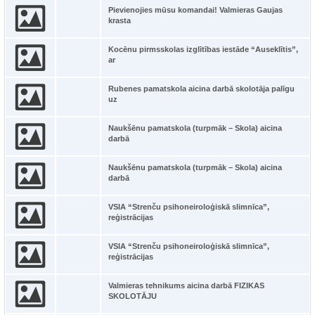
Pievienojies mūsu komandai! Valmieras Gaujas
krasta
Kocēnu pirmsskolas izglītības iestāde “Auseklītis”,
ar
Rubenes pamatskola aicina darbā skolotāja palīgu
uz
Naukšēnu pamatskola (turpmāk – Skola) aicina
darbā
Naukšēnu pamatskola (turpmāk – Skola) aicina
darbā
VSIA “Strenču psihoneiroloģiskā slimnīca”,
reģistrācijas
VSIA “Strenču psihoneiroloģiskā slimnīca”,
reģistrācijas
Valmieras tehnikums aicina darbā FIZIKAS
SKOLOTĀJU