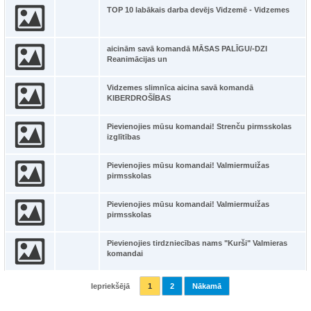
TOP 10 labākais darba devējs Vidzemē - Vidzemes
aicinām savā komandā MĀSAS PALĪGU/-DZI
Reanimācijas un
Vidzemes slimnīca aicina savā komandā
KIBERDROŠĪBAS
Pievienojies mūsu komandai! Strenču pirmsskolas
izglītības
Pievienojies mūsu komandai! Valmiermuižas
pirmsskolas
Pievienojies mūsu komandai! Valmiermuižas
pirmsskolas
Pievienojies tirdzniecības nams "Kurši" Valmieras
komandai
Iepriekšējā
1
2
Nākamā