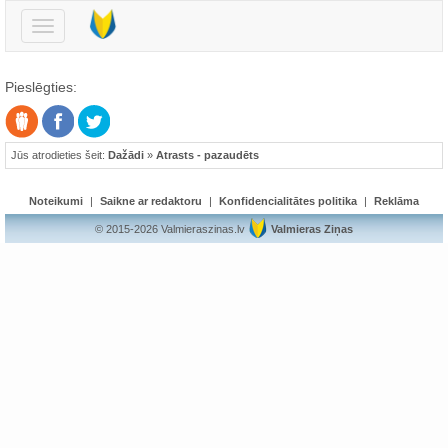
Pārslēgt
navigāciju
Pieslēgties:
Jūs atrodieties šeit:
Dažādi
»
Atrasts - pazaudēts
Noteikumi
|
Saikne ar redaktoru
|
Konfidencialitātes politika
|
Reklāma
© 2015-2026 Valmieraszinas.lv
Valmieras Ziņas