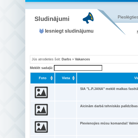
Pieslēgties
Sludinājumi
Iesniegt sludinājumu
Jūs atrodieties šeit:
Darbs
»
Vakances
Meklēt sadaļā:
Foto
Vieta
Vi
SIA "L.P.JANA" meklē malkas fasēt
Aicinām darbā tehniskās palīdzība
Pievienojies mūsu komandai! Valmi