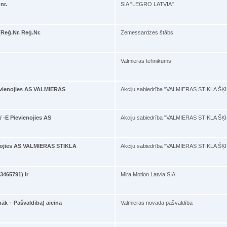
nr.
SIA "LEGRO LATVIA"
Reģ.Nr. Reģ.Nr.
Zemessardzes štābs
Valmieras tehnikums
ienojies AS VALMIERAS
Akciju sabiedrība "VALMIERAS STIKLA ŠĶ
E Pievienojies AS
Akciju sabiedrība "VALMIERAS STIKLA ŠĶ
ojies AS VALMIERAS STIKLA
Akciju sabiedrība "VALMIERAS STIKLA ŠĶ
03465791) ir
Mira Motion Latvia SIA
āk – Pašvaldība) aicina
Valmieras novada pašvaldība