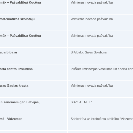
pmāk – Pašvaldība) Kocēnu
Valmieras novada pašvaldība
 matemātikas skolotāju
Valmieras novada pašvaldība
pmāk – Pašvaldība) Kocēnu
Valmieras novada pašvaldība
adarbībā ar
SIA Baltic Sales Solutions
porta centrs izsludina
Iekšlietu ministrijas veselības un sporta cen
eras Gaujas krasta
Valmieras novada pašvaldība
 un saņemam gan Latvijas,
SIA "LAT MET"
emē - Vidzemes
Sabiedrība ar ierobežotu atbildību "Vidzem