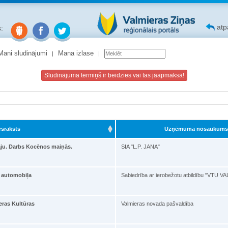
atpa
:
Mani sludinājumi
Mana izlase
Sludinājuma termiņš ir beidzies vai tas jāapmaksā!
rsraksts
Uzņēmuma nosaukums
āju. Darbs Kocēnos maiņās.
SIA "L.P. JANA"
s automobiļa
Sabiedrība ar ierobežotu atbildību "VTU 
eras Kultūras
Valmieras novada pašvaldība