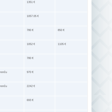
1351 €
1057.05 €
780 €
850 €
1052 €
1105 €
780 €
trenču
970 €
trenču
2242 €
693 €