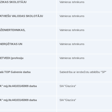
ā FIZIKAS SKOLOTĀJU
Valmieras tehnikums
bā LATVIEŠU VALODAS SKOLOTĀJU
Valmieras tehnikums
 INŽENIERTEHNIKAS,
Valmieras tehnikums
ā ENERĢĒTIKAS UN
Valmieras tehnikums
IETVEDI (profesiju
Valmieras tehnikums
kalā TOP Galvenie darba
Sabiedrība ar ierobežotu atbildību "SP"
" reģ.Nr.44103145909 darba
SIA "Glazūra"
" reģ.Nr.44103145909 darba
SIA "Glazūra"