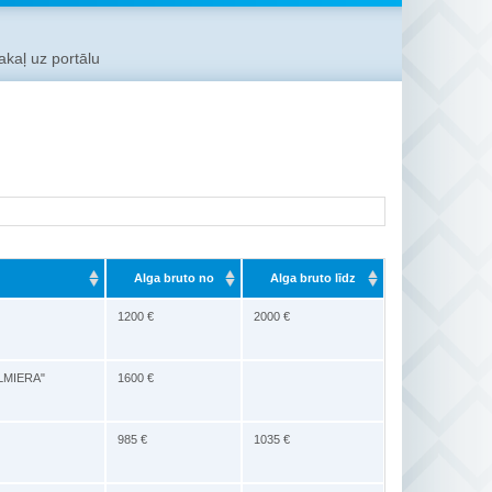
kaļ uz portālu
Alga bruto no
Alga bruto līdz
1200 €
2000 €
VALMIERA"
1600 €
985 €
1035 €