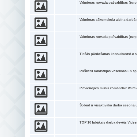
Valmieras novada pašvaldības (tur
Valmieras sākumskola aicina darbā
Valmieras novada pašvaldības (tur
Tiešās pārdošanas konsultants/-e s
Iekšlietu ministrijas veselības un s
Pievienojies mūsu komandai! Valmi
Šobrīd ir visaktīvākā darba sezona
TOP 10 labākais darba devējs Vidz