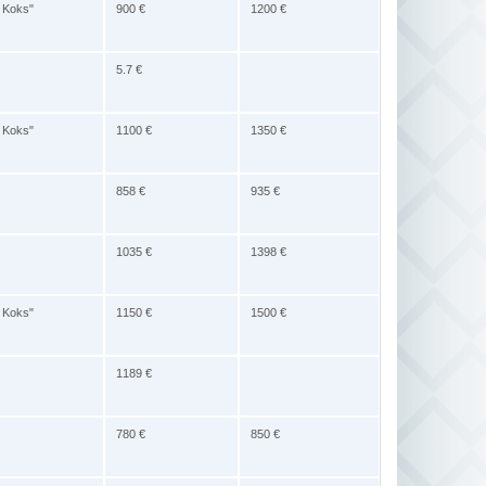
e Koks"
900 €
1200 €
5.7 €
e Koks"
1100 €
1350 €
858 €
935 €
1035 €
1398 €
e Koks"
1150 €
1500 €
1189 €
780 €
850 €