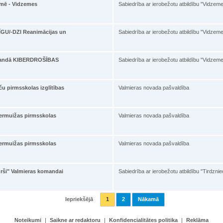
emē - Vidzemes
Sabiedrība ar ierobežotu atbildību "Vidzem
GU/-DZI Reanimācijas un
Sabiedrība ar ierobežotu atbildību "Vidzem
omandā KIBERDROŠĪBAS
Sabiedrība ar ierobežotu atbildību "Vidzem
u pirmsskolas izglītības
Valmieras novada pašvaldība
ermuižas pirmsskolas
Valmieras novada pašvaldība
ermuižas pirmsskolas
Valmieras novada pašvaldība
urši" Valmieras komandai
Sabiedrība ar ierobežotu atbildību "Tirdzni
Iepriekšējā
1
2
Nākamā
Noteikumi
|
Saikne ar redaktoru
|
Konfidencialitātes politika
|
Reklāma