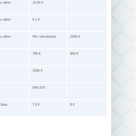
es slimn
10.95 €
es slimn
6.1 €
es slimn
Pēc vienošanās
2900 €
780 €
850 €
1566 €
548.33 €
ecības
7.5 €
8 €