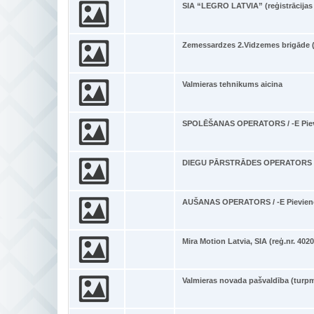
SIA “LEGRO LATVIA” (reģistrācijas 
Zemessardzes 2.Vidzemes brigāde (
Valmieras tehnikums aicina
SPOLĒŠANAS OPERATORS / -E Piev
DIEGU PĀRSTRĀDES OPERATORS / -
AUŠANAS OPERATORS / -E Pievien
Mira Motion Latvia, SIA (reģ.nr. 402
Valmieras novada pašvaldība (turpm