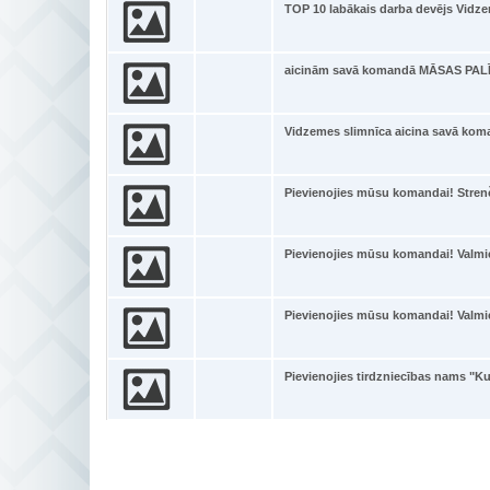
TOP 10 labākais darba devējs Vidz
aicinām savā komandā MĀSAS PALĪ
Vidzemes slimnīca aicina savā k
Pievienojies mūsu komandai! Strenč
Pievienojies mūsu komandai! Valmi
Pievienojies mūsu komandai! Valmi
Pievienojies tirdzniecības nams "K