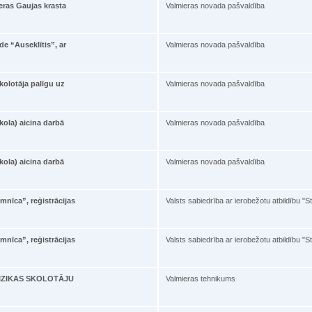
eras Gaujas krasta
Valmieras novada pašvaldība
de “Auseklītis”, ar
Valmieras novada pašvaldība
olotāja palīgu uz
Valmieras novada pašvaldība
ola) aicina darbā
Valmieras novada pašvaldība
ola) aicina darbā
Valmieras novada pašvaldība
mnīca”, reģistrācijas
Valsts sabiedrība ar ierobežotu atbildību "S
mnīca”, reģistrācijas
Valsts sabiedrība ar ierobežotu atbildību "S
ā FIZIKAS SKOLOTĀJU
Valmieras tehnikums