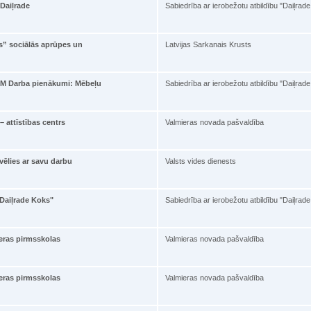
'Daiļrade
Sabiedrība ar ierobežotu atbildību "Daiļrad
ts” sociālās aprūpes un
Latvijas Sarkanais Krusts
M Darba pienākumi: Mēbeļu
Sabiedrība ar ierobežotu atbildību "Daiļrad
 attīstības centrs
Valmieras novada pašvaldība
vēlies ar savu darbu
Valsts vides dienests
"Daiļrade Koks"
Sabiedrība ar ierobežotu atbildību "Daiļrad
eras pirmsskolas
Valmieras novada pašvaldība
eras pirmsskolas
Valmieras novada pašvaldība