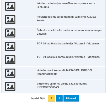
Iekšlietu ministrijas veselības un sporta centrs
izsludina
Pievienojies mūsu komandai! Valmieras Gaujas
krasta
Šobrīd ir visaktīvākā darba sezona un saņemam gan
Latvijas,
TOP 10 labākais darba devējs Vidzemē - Vidzemes
TOP 10 labākais darba devējs Vidzemē - Vidzemes
aicinām savā komandā MĀSAS PALĪGU/-DZI
Reanimācijas un
Vidzemes slimnīca aicina savā komandā
KIBERDROŠĪBAS
Iepriekšējā
1
2
Nākamā