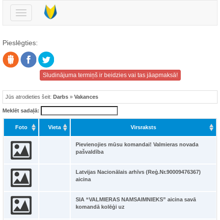
Pārslēgt
navigāciju
Pieslēgties:
Sludinājuma termiņš ir beidzies vai tas jāapmaksā!
Jūs atrodieties šeit:
Darbs
»
Vakances
Meklēt sadaļā:
Foto
Vieta
Virsraksts
Pievienojies mūsu komandai! Valmieras novada
pašvaldība
Latvijas Nacionālais arhīvs (Reģ.Nr.90009476367)
aicina
SIA “VALMIERAS NAMSAIMNIEKS” aicina savā
komandā kolēģi uz