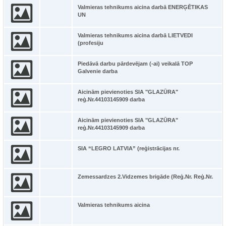
Valmieras tehnikums aicina darbā ENERĢĒTIKAS
UN
Valmieras tehnikums aicina darbā LIETVEDI
(profesiju
Piedāvā darbu pārdevējam (-ai) veikalā TOP
Galvenie darba
Aicinām pievienoties SIA "GLAZŪRA"
reģ.Nr.44103145909 darba
Aicinām pievienoties SIA "GLAZŪRA"
reģ.Nr.44103145909 darba
SIA “LEGRO LATVIA” (reģistrācijas nr.
Zemessardzes 2.Vidzemes brigāde (Reģ.Nr. Reģ.Nr.
Valmieras tehnikums aicina