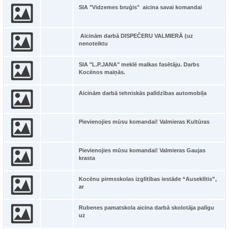
SIA "Vidzemes bruģis" aicina savai komandai
Aicinām darbā DISPEČERU VALMIERĀ (uz
nenoteiktu
SIA "L.P.JANA" meklē malkas fasētāju. Darbs
Kocēnos maiņās.
Aicinām darbā tehniskās palīdzības automobiļa
Pievienojies mūsu komandai! Valmieras Kultūras
Pievienojies mūsu komandai! Valmieras Gaujas
krasta
Kocēnu pirmsskolas izglītības iestāde “Auseklītis”,
ar
Rubenes pamatskola aicina darbā skolotāja palīgu
uz