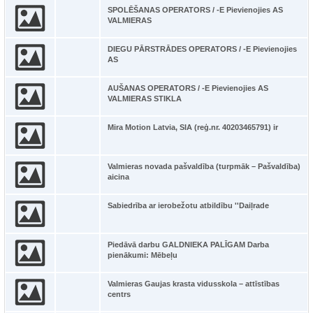
SPOLĒŠANAS OPERATORS / -E Pievienojies AS
VALMIERAS
DIEGU PĀRSTRĀDES OPERATORS / -E Pievienojies
AS
AUŠANAS OPERATORS / -E Pievienojies AS
VALMIERAS STIKLA
Mira Motion Latvia, SIA (reģ.nr. 40203465791) ir
Valmieras novada pašvaldība (turpmāk – Pašvaldība)
aicina
Sabiedrība ar ierobežotu atbildību ''Daiļrade
Piedāvā darbu GALDNIEKA PALĪGAM Darba
pienākumi: Mēbeļu
Valmieras Gaujas krasta vidusskola – attīstības
centrs