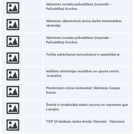
Valmieras novada pašvaldības (turpmāk –
Pašvaldība) Kocēnu
Valmieras sākumskola aicina darbā matemātikas
skolotāju
Valmieras novada pašvaldības (turpmāk –
Pašvaldība) Kocēnu
Tiešās pārdošanas konsultants/-e sadarbībā ar
Iekšlietu ministrijas veselības un sporta centrs
izsludina
Pievienojies mūsu komandai! Valmieras Gaujas
krasta
Šobrīd ir visaktīvākā darba sezona un saņemam gan
Latvijas,
TOP 10 labākais darba devējs Vidzemē - Vidzemes