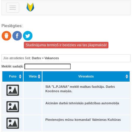
Pārslēgt
navigāciju
Pieslēgties:
Sludinājuma termiņš ir beidzies vai tas jāapmaksā!
Jūs atrodieties šeit:
Darbs
»
Vakances
Meklēt sadaļā:
Foto
Vieta
Virsraksts
SIA "L.P.JANA" meklē malkas fasētāju. Darbs
Kocēnos maiņās.
Aicinām darbā tehniskās palīdzības automobiļa
Pievienojies mūsu komandai! Valmieras Kultūras