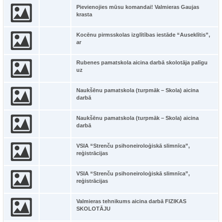
Pievienojies mūsu komandai! Valmieras Gaujas
krasta
Kocēnu pirmsskolas izglītības iestāde “Auseklītis”,
ar
Rubenes pamatskola aicina darbā skolotāja palīgu
uz
Naukšēnu pamatskola (turpmāk – Skola) aicina
darbā
Naukšēnu pamatskola (turpmāk – Skola) aicina
darbā
VSIA “Strenču psihoneiroloģiskā slimnīca”,
reģistrācijas
VSIA “Strenču psihoneiroloģiskā slimnīca”,
reģistrācijas
Valmieras tehnikums aicina darbā FIZIKAS
SKOLOTĀJU