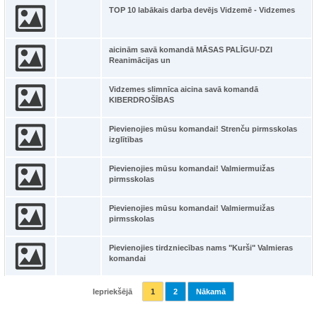
TOP 10 labākais darba devējs Vidzemē - Vidzemes
aicinām savā komandā MĀSAS PALĪGU/-DZI
Reanimācijas un
Vidzemes slimnīca aicina savā komandā
KIBERDROŠĪBAS
Pievienojies mūsu komandai! Strenču pirmsskolas
izglītības
Pievienojies mūsu komandai! Valmiermuižas
pirmsskolas
Pievienojies mūsu komandai! Valmiermuižas
pirmsskolas
Pievienojies tirdzniecības nams "Kurši" Valmieras
komandai
Iepriekšējā
1
2
Nākamā