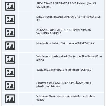
SPOLĒŠANAS OPERATORS / -E Pievienojies AS
VALMIERAS
DIEGU PĀRSTRĀDES OPERATORS / -E Pievienojies
AS
AUŠANAS OPERATORS / -E Pievienojies AS
VALMIERAS STIKLA
Mira Motion Latvia, SIA (reģ.nr. 40203465791) ir
Valmieras novada pašvaldība (turpmāk – Pašvaldība)
aicina
Sabiedrība ar ierobežotu atbildību ''Daiļrade
Piedāvā darbu GALDNIEKA PALĪGAM Darba
pienākumi: Mēbeļu
Valmieras Gaujas krasta vidusskola – attīstības
centrs