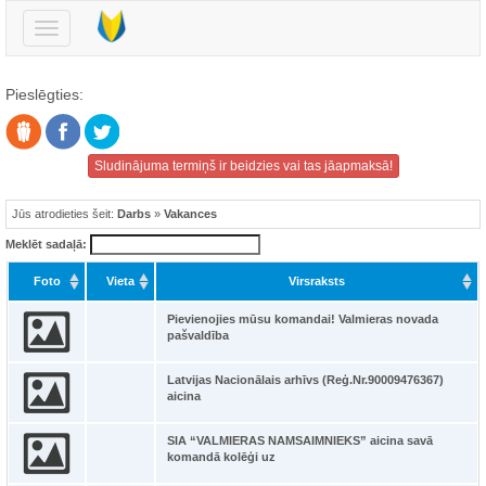
Pārslēgt
navigāciju
Pieslēgties:
Sludinājuma termiņš ir beidzies vai tas jāapmaksā!
Jūs atrodieties šeit:
Darbs
»
Vakances
Meklēt sadaļā:
Foto
Vieta
Virsraksts
Pievienojies mūsu komandai! Valmieras novada
pašvaldība
Latvijas Nacionālais arhīvs (Reģ.Nr.90009476367)
aicina
SIA “VALMIERAS NAMSAIMNIEKS” aicina savā
komandā kolēģi uz