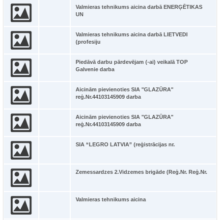
Valmieras tehnikums aicina darbā ENERĢĒTIKAS
UN
Valmieras tehnikums aicina darbā LIETVEDI
(profesiju
Piedāvā darbu pārdevējam (-ai) veikalā TOP
Galvenie darba
Aicinām pievienoties SIA "GLAZŪRA"
reģ.Nr.44103145909 darba
Aicinām pievienoties SIA "GLAZŪRA"
reģ.Nr.44103145909 darba
SIA “LEGRO LATVIA” (reģistrācijas nr.
Zemessardzes 2.Vidzemes brigāde (Reģ.Nr. Reģ.Nr.
Valmieras tehnikums aicina