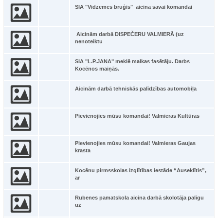
SIA "Vidzemes bruģis" aicina savai komandai
Aicinām darbā DISPEČERU VALMIERĀ (uz
nenoteiktu
SIA "L.P.JANA" meklē malkas fasētāju. Darbs
Kocēnos maiņās.
Aicinām darbā tehniskās palīdzības automobiļa
Pievienojies mūsu komandai! Valmieras Kultūras
Pievienojies mūsu komandai! Valmieras Gaujas
krasta
Kocēnu pirmsskolas izglītības iestāde “Auseklītis”,
ar
Rubenes pamatskola aicina darbā skolotāja palīgu
uz