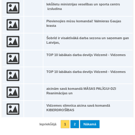
Iekšlietu ministrijas veselības un sporta centrs
izsludina
Pievienojies mūsu komandai! Valmieras Gaujas
krasta
Šobrīd ir visaktīvākā darba sezona un saņemam gan
Latvijas,
TOP 10 labākais darba devējs Vidzemē - Vidzemes
TOP 10 labākais darba devējs Vidzemē - Vidzemes
aicinām savā komandā MĀSAS PALĪGU/-DZI
Reanimācijas un
Vidzemes slimnīca aicina savā komandā
KIBERDROŠĪBAS
Iepriekšējā
1
2
Nākamā